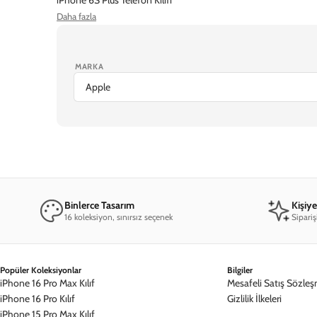
Daha fazla
iPhone 7 Plus Telefon Kılıfı
iPhone 7 Telefon Kılıfı
Ekran Koruyucu
MARKA
iPhone 17 Pro Max
iPhone 17 Pro
iPhone Air
iPhone 1
Binlerce Tasarım
Kişiy
16 koleksiyon, sınırsız seçenek
Sipariş
Popüler Koleksiyonlar
Bilgiler
iPhone 16 Pro Max Kılıf
Mesafeli Satış Sözleş
iPhone 16 Pro Kılıf
Gizlilik İlkeleri
iPhone 15 Pro Max Kılıf