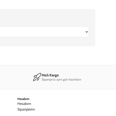
6
iPhone 16e
iPhone 15 Pro Max
iPhone 15 Pro
iPhone 15 Plus
iPhone 
Hızlı Kargo
Siparişiniz aynı gün hazırlanır
Hesabım
Hesabım
Siparişlerim