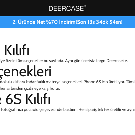
2. Üründe Net %70 İndirim!
Son
13
s
34
dk
54
sn!
Kılıfı
iye özele tüm seçenekler bu sayfada. Aynı gün ücretsiz kargo Deercase'te.
çenekleri
okulu kılıflara kadar farklı materyal seçenekleri iPhone 6S için üretiliyor. Tüm 
enar lensleri çizilmeye karşı korur.
6S Kılıfı
otoğrafınızı polaroid çerçevesinde bastırın. Her sipariş tek tek üretilir ve aynı g