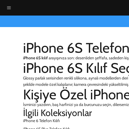
iPhone 6S Telefon 
iPhone 6S kılıf
arayışınıza son: desenliden şeffafa, sadeden kiş
iPhone 6S Kılıf Se
Glossy parlak serisinden renkli silikona, aynalı modellerden deri d
şekilde modele özel kalıplanır; kamera çevresindeki yükseltilmiş k
Kişiye Özel iPhone 
İsminizi yazdırın, baş harfinizi ya da burcunuzu seçin, dilerseniz f
İlgili Koleksiyonlar
iPhone 6 Telefon Kılıfı
iPhone 6S Plus Telefon Kılıfı