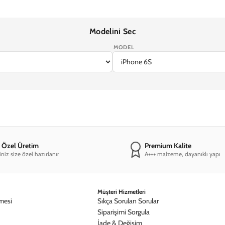
Modelini Sec
MODEL
7
iPhone 17e
iPhone 16 Pro Max
iPhone 16 Pro
iPhone 16 Plus
iPhone 1
e Özel Üretim
Premium Kalite
iniz size özel hazırlanır
A+++ malzeme, dayanıklı yapı
Müşteri Hizmetleri
mesi
Sıkça Sorulan Sorular
Siparişimi Sorgula
İade & Değişim