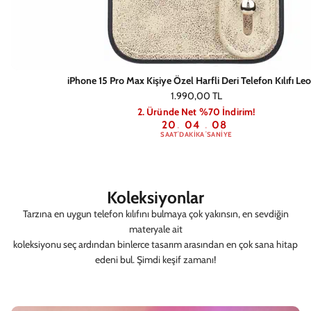
iPhone 15 Pro Max Kişiye Özel Harfli Deri Telefon Kılıfı Le
1.990,00 TL
2. Üründe Net %70 İndirim!
20
04
06
:
:
SAAT
DAKIKA
SANIYE
Koleksiyonlar
Tarzına en uygun telefon kılıfını bulmaya çok yakınsın, en sevdiğin
materyale ait
koleksiyonu seç ardından binlerce tasarım arasından en çok sana hitap
edeni bul. Şimdi keşif zamanı!