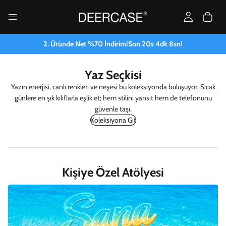
2. Üründe Net %70 İndirim!
Son
20
s
4
dk
6
sn!
Yaz Seçkisi
Yazın enerjisi, canlı renkleri ve neşesi bu koleksiyonda buluşuyor. Sıcak
günlere en şık kılıflarla eşlik et; hem stilini yansıt hem de telefonunu
güvenle taşı.
Koleksiyona Git
Kişiye Özel Atölyesi