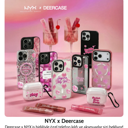
NYX x Deercase
Deercase x NYX iş birliğiyle özel telefon kılıfı ve aksesuarlar sizi bekliyor!