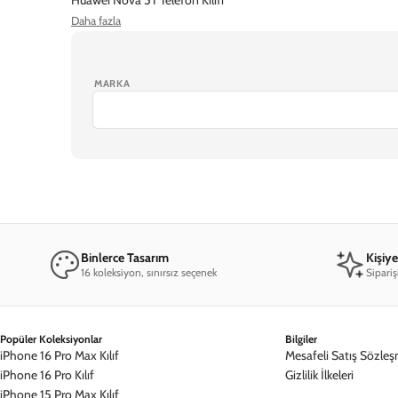
Daha fazla
Huawei P SMART 2019 Telefon Kılıfı
Huawei P SMART 2020 Telefon Kılıfı
MARKA
Binlerce Tasarım
Kişiy
16 koleksiyon, sınırsız seçenek
Sipariş
Popüler Koleksiyonlar
Bilgiler
iPhone 16 Pro Max Kılıf
Mesafeli Satış Sözleş
iPhone 16 Pro Kılıf
Gizlilik İlkeleri
iPhone 15 Pro Max Kılıf