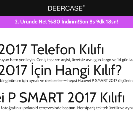
2. Üründe Net %80 İndirim!
Son
8
s
9
dk
18
sn!
17 Telefon Kılıfı
un hem yenileyin. Geniş tasarım arşivi, ücretsiz aynı gün kargo ve 14 gün ia
17 İçin Hangi Kılıf?
if bir görünüm için aynalı ve deri seriler — hepsi Huawei P SMART 2017 ölçülerine
i P SMART 2017 Kılıfı
otoğrafınızı polaroid çerçevesinde bastırın. Her sipariş tek tek üretilir ve aynı g