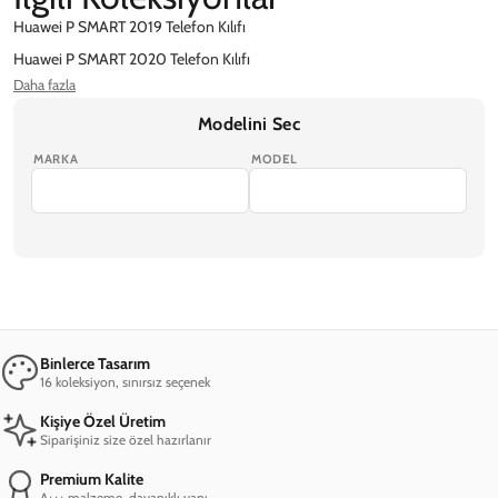
Huawei P SMART 2019 Telefon Kılıfı
Huawei P SMART 2020 Telefon Kılıfı
Daha fazla
Huawei P Smart Pro 2019 Telefon Kılıfı
Huawei P SMART S Telefon Kılıfı
Modelini Sec
MARKA
MODEL
Binlerce Tasarım
16 koleksiyon, sınırsız seçenek
Kişiye Özel Üretim
Siparişiniz size özel hazırlanır
Premium Kalite
A+++ malzeme, dayanıklı yapı