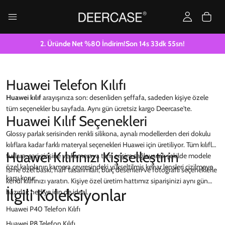
2. Üründe Net %80 İndirim!
Son
14
s
33
dk
55
sn!
Huawei Telefon Kılıfı
Huawei kılıf
arayışınıza son: desenliden şeffafa, sadeden kişiye özele
tüm seçenekler bu sayfada. Aynı gün ücretsiz kargo Deercase'te.
Huawei Kılıf Seçenekleri
Glossy parlak serisinden renkli silikona, aynalı modellerden deri dokulu
kılıflara kadar farklı materyal seçenekleri Huawei için üretiliyor. Tüm kılıflar
Huawei Kılıfınızı Kişiselleştirin
tuşlara, şarj girişine ve kameraya tam erişim sağlayacak şekilde modele
özel kalıplanır; kamera çevresindeki yükseltilmiş kenar lensleri çizilmeye
İsme özel baskı, harf tasarımları, burç desenleri ve fotoğraflı seçeneklerle
karşı korur.
kendi kılıfınızı yaratın. Kişiye özel üretim hattımız siparişinizi aynı gün
İlgili Koleksiyonlar
hazırlar; hediye için de ideal.
Huawei P40 Telefon Kılıfı
Huawei P8 Telefon Kılıfı