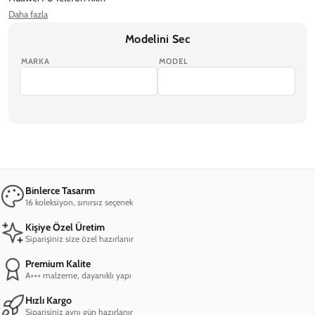
Daha fazla
Huawei Y5 2018 Telefon Kılıfı
Huawei Y5 2019 Telefon Kılıfı
Modelini Sec
MARKA
MODEL
Binlerce Tasarım
16 koleksiyon, sınırsız seçenek
Kişiye Özel Üretim
Siparişiniz size özel hazırlanır
Premium Kalite
A+++ malzeme, dayanıklı yapı
Hızlı Kargo
Siparişiniz aynı gün hazırlanır