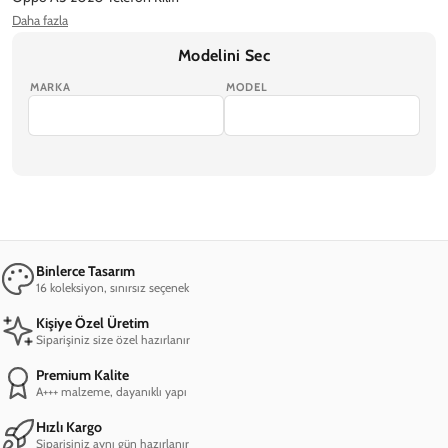
Daha fazla
Oppo A53 Telefon Kılıfı
Oppo A54 4G Telefon Kılıfı
Modelini Sec
MARKA
MODEL
Binlerce Tasarım
16 koleksiyon, sınırsız seçenek
Kişiye Özel Üretim
Siparişiniz size özel hazırlanır
Premium Kalite
A+++ malzeme, dayanıklı yapı
Hızlı Kargo
Siparişiniz aynı gün hazırlanır