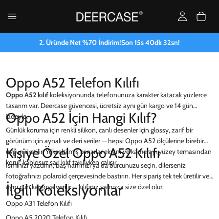
2. Üründe Net %70 İndirim!
Son
15
s
40
dk
32
sn!
Oppo A52 Telefon Kılıfı
Oppo A52 kılıf
koleksiyonunda telefonunuza karakter katacak yüzlerce
tasarım var. Deercase güvencesi, ücretsiz aynı gün kargo ve 14 gün
Oppo A52 İçin Hangi Kılıf?
iadeyle.
Günlük koruma için renkli silikon, canlı desenler için glossy, zarif bir
görünüm için aynalı ve deri seriler — hepsi Oppo A52 ölçülerine birebir
Kişiye Özel Oppo A52 Kılıfı
uygun üretilir. Yükseltilmiş kenarlar ekranı ve kamerayı yüzey temasından
korur; kablosuz şarj kılıf takılıyken çalışır.
İsminizi yazdırın, baş harfinizi ya da burcunuzu seçin, dilerseniz
fotoğrafınızı polaroid çerçevesinde bastırın. Her sipariş tek tek üretilir ve
İlgili Koleksiyonlar
aynı gün kargoya verilir — kılıfınız yalnızca size özel olur.
Oppo A31 Telefon Kılıfı
Oppo A5 2020 Telefon Kılıfı