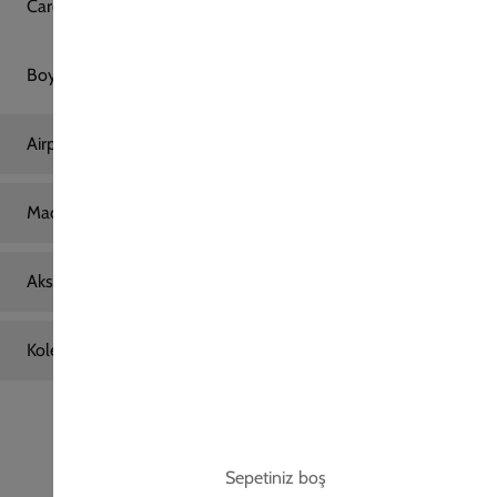
Ana Sayfa
iPhone 12 Pro Telefon Kılıfı
Apple iPhone 12 Pro Magnet Standlı Magsaf
Apple iPhone 12 Pro Magnet Standlı
Magsafe Pembe
699,00 TL
2. Üründe Net %80 İndirim!
17
21
32
:
:
SAAT
DAKIKA
SANIYE
Renk