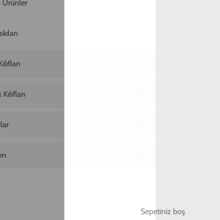
Ana Sayfa
iPhone 13 Telefon Kılıfı
Apple iPhone 13 Köşe Korumalı Magsafe Siyah
Apple iPhone 13 Köşe Korumalı Magsafe
Siyah
699,00 TL
2. Üründe Net %70 İndirim!
05
59
37
:
:
SAAT
DAKIKA
SANIYE
Renk