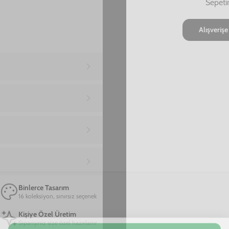
Ana Sayfa
iPhone 11 Telefon Kılıfı
iPhone 11 Nasa Logo Telefon Kılıfı
iPhone 11 Nasa Logo Telefon Kılıfı
799,00 TL
2. Üründe Net %70 İndirim!
21
55
21
:
:
SAAT
DAKIKA
SANIYE
Marka
Model
Sepete Ekle
Materyal