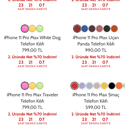
23
21
06
23
21
06
:
:
:
:
SAAT
DAKIKA
SANIYE
SAAT
DAKIKA
SANIYE
iPhone 11 Pro Max White Dog
iPhone 11 Pro Max Uçan
Telefon Kılıfı
Panda Telefon Kılıfı
799,00 TL
990,00 TL
2. Üründe Net %70 İndirim!
2. Üründe Net %70 İndirim!
23
21
06
23
21
06
:
:
:
:
SAAT
DAKIKA
SANIYE
SAAT
DAKIKA
SANIYE
iPhone 11 Pro Max Traveler
iPhone 11 Pro Max Smaç
Telefon Kılıfı
Telefon Kılıfı
799,00 TL
599,00 TL
2. Üründe Net %70 İndirim!
2. Üründe Net %70 İndirim!
23
21
06
23
21
06
:
:
:
:
SAAT
DAKIKA
SANIYE
SAAT
DAKIKA
SANIYE