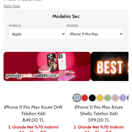
Daha fazla
Ekran Koruyucu
Modelini Sec
MARKA
MODEL
iPhone 17 Pro Max
iPhone 17 Pro
iPhone Air
iPhone 17
iPhone 17e
Gossip
Trendler
iPhone 11 Pro Max Azure Drift
iPhone 11 Pro Max Azure
Telefon Kılıfı
Shells Telefon Kılıfı
849,00 TL
599,00 TL
2. Üründe Net %70 İndirim!
2. Üründe Net %70 İndirim!