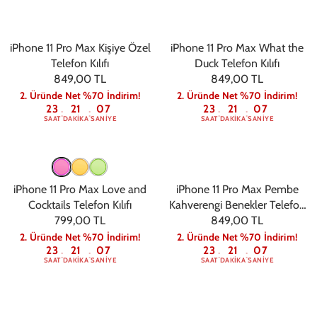
iPhone 11 Pro Max Kişiye Özel
iPhone 11 Pro Max What the
Telefon Kılıfı
Duck Telefon Kılıfı
849,00 TL
849,00 TL
2. Üründe Net %70 İndirim!
2. Üründe Net %70 İndirim!
23
21
06
23
21
06
:
:
:
:
SAAT
DAKIKA
SANIYE
SAAT
DAKIKA
SANIYE
iPhone 11 Pro Max Love and
iPhone 11 Pro Max Pembe
Cocktails Telefon Kılıfı
Kahverengi Benekler Telefon
799,00 TL
849,00 TL
Kılıfı
2. Üründe Net %70 İndirim!
2. Üründe Net %70 İndirim!
23
21
06
23
21
06
:
:
:
:
SAAT
DAKIKA
SANIYE
SAAT
DAKIKA
SANIYE