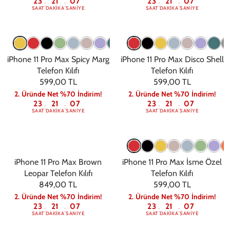
23
21
06
23
21
06
:
:
:
:
SAAT
DAKIKA
SANIYE
SAAT
DAKIKA
SANIYE
iPhone 11 Pro Max Spicy Marg
iPhone 11 Pro Max Disco Shell
Telefon Kılıfı
Telefon Kılıfı
599,00 TL
599,00 TL
2. Üründe Net %70 İndirim!
2. Üründe Net %70 İndirim!
23
21
06
23
21
06
:
:
:
:
SAAT
DAKIKA
SANIYE
SAAT
DAKIKA
SANIYE
iPhone 11 Pro Max Brown
iPhone 11 Pro Max İsme Özel
Leopar Telefon Kılıfı
Telefon Kılıfı
849,00 TL
599,00 TL
2. Üründe Net %70 İndirim!
2. Üründe Net %70 İndirim!
23
21
06
23
21
06
:
:
:
:
SAAT
DAKIKA
SANIYE
SAAT
DAKIKA
SANIYE