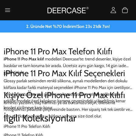
2. Üründe Net %70 İndirim!
Son
23
s
21
dk
6
sn!
iPhone 11 Pro Max Telefon Kılıfı
iPhone 11 Pro Max kılıf
modelleri Deercase'te: trend desenler, kişiye özel
baskılar ve tam koruma bir arada. Ücretsiz aynı gün kargo, 14 gün iade
iPhone 11 Pro Max Kılıf Seçenekleri
garantisiyle.
Glossy parlak serisinden renkli silikona, aynalı modellerden deri dokulu
kılıflara kadar farklı materyal seçenekleri iPhone 11 Pro Max için üretiliyor.
Kişiye Özel iPhone 11 Pro Max Kılıfı
Tüm kılıflar tuşlara, şarj girişine ve kameraya tam erişim sağlayacak
şekilde modele özel kalıplanır; kamera çevresindeki yükseltilmiş kenar
İsminizi yazdırın, baş harfinizi ya da burcunuzu seçin, dilerseniz
lensleri çizilmeye karşı korur.
fotoğrafınızı polaroid çerçevesinde bastırın. Her sipariş tek tek üretilir ve
İlgili Koleksiyonlar
aynı gün kargoya verilir — kılıfınız yalnızca size özel olur.
iPhone 11 Pro Telefon Kılıfı
iPhone 11 Telefon Kılıfı