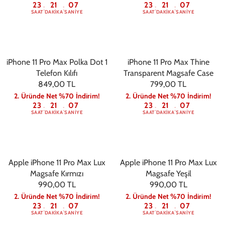
23
21
06
23
21
06
:
:
:
:
SAAT
DAKIKA
SANIYE
SAAT
DAKIKA
SANIYE
iPhone 11 Pro Max Polka Dot 1
iPhone 11 Pro Max Thine
Telefon Kılıfı
Transparent Magsafe Case
849,00 TL
799,00 TL
2. Üründe Net %70 İndirim!
2. Üründe Net %70 İndirim!
23
21
06
23
21
06
:
:
:
:
SAAT
DAKIKA
SANIYE
SAAT
DAKIKA
SANIYE
Apple iPhone 11 Pro Max Lux
Apple iPhone 11 Pro Max Lux
Magsafe Kırmızı
Magsafe Yeşil
990,00 TL
990,00 TL
2. Üründe Net %70 İndirim!
2. Üründe Net %70 İndirim!
23
21
06
23
21
06
:
:
:
:
SAAT
DAKIKA
SANIYE
SAAT
DAKIKA
SANIYE