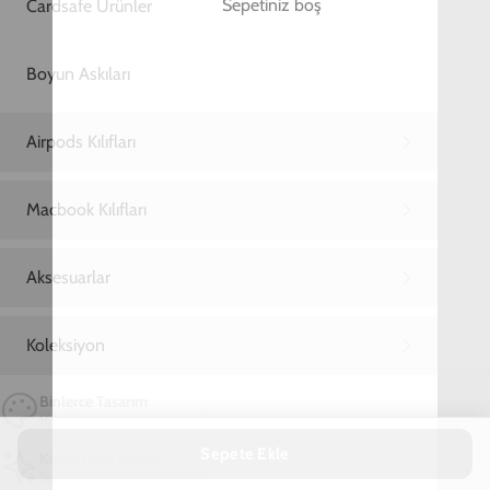
Ana Sayfa
iPhone 11 Pro Max Telefon Kılıfı
iPhone 11 Pro Max Nasa Usa Telefon Kılıfı
iPhone 11 Pro Max Nasa Usa Telefon Kılıfı
799,00 TL
2. Üründe %90 İndirim + Ücretsiz Kargo!
15
07
33
:
:
SAAT
DAKIKA
SANIYE
Marka
Model
Sepete Ekle
Materyal