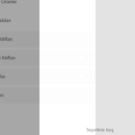
Ana Sayfa
iPhone 11 Pro Telefon Kılıfı
iPhone 11 Pro Scary Night Telefon Kılıfı
iPhone 11 Pro Scary Night Telefon Kılıfı
849,00 TL
2. Üründe Net %70 İndirim!
16
47
11
:
:
SAAT
DAKIKA
SANIYE
Marka
Model
Kişiselleştirmek için tıkla