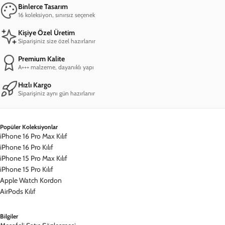
Rengarenk Bir Dünya
Trendlere uygun olarak seçilen 7 renk alternatifi ve geniş tasarım
yelpazesi ile stilinize renk katacak materyaller sizi bekliyor.
Modunuza ve kombininize göre tercih edebileceğiniz Renkli
Koleksiyon'da keşfedecek çok şey var!
Esnek ve Kullanışlı
Sağlığa zararlı olmayan TPU esnek silikon malzemeden üretilen
Renkli Silikon kılıflar, hafifliği ile çok rahat bir kullanım sunuyor.
Kılıfın içerisindeki kadife iç dokusu sayesinde ise kolay takıp
çıkarılabilir ve telefonunuzu çizmeyen bir özelliğe sahiptir.
Üst Düzey Koruma
Silikon yapısı sayesinde telefonunuzu çarpma ve düşmelere karşı
iyi derecede koruyan ve darbeleri emen bir özelliğe sahiptir.
Kolaylıkla silinebilen dış yüzeyi sayesinde uzun ömürlü bir kılıf