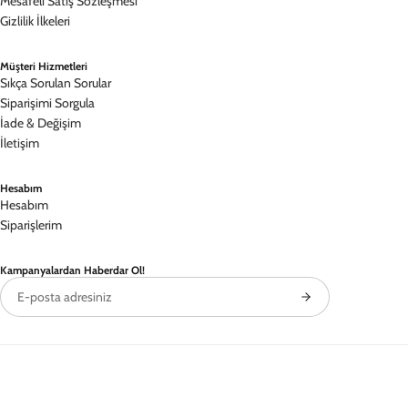
alternatifi olan Renkli Silikon'un üzerinde yer alan tasarımlar HD
kalitede üretilir.
Binlerce Tasarım
16 koleksiyon, sınırsız seçenek
Kişiye Özel Üretim
Siparişiniz size özel hazırlanır
Premium Kalite
A+++ malzeme, dayanıklı yapı
Hızlı Kargo
Siparişiniz aynı gün hazırlanır
Popüler Koleksiyonlar
iPhone 16 Pro Max Kılıf
iPhone 16 Pro Kılıf
iPhone 15 Pro Max Kılıf
iPhone 15 Pro Kılıf