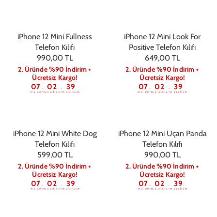
iPhone 12 Mini Fullness
iPhone 12 Mini Look For
Telefon Kılıfı
Positive Telefon Kılıfı
990,00 TL
649,00 TL
2. Üründe %90 İndirim +
2. Üründe %90 İndirim +
Ücretsiz Kargo!
Ücretsiz Kargo!
07
02
39
07
02
39
:
:
:
:
SAAT
DAKIKA
SANIYE
SAAT
DAKIKA
SANIYE
iPhone 12 Mini White Dog
iPhone 12 Mini Uçan Panda
Telefon Kılıfı
Telefon Kılıfı
599,00 TL
990,00 TL
2. Üründe %90 İndirim +
2. Üründe %90 İndirim +
Ücretsiz Kargo!
Ücretsiz Kargo!
07
02
39
07
02
39
:
:
:
:
SAAT
DAKIKA
SANIYE
SAAT
DAKIKA
SANIYE