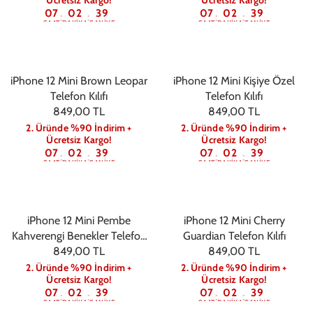
07
02
39
07
02
39
:
:
:
:
SAAT
DAKIKA
SANIYE
SAAT
DAKIKA
SANIYE
iPhone 12 Mini Brown Leopar
iPhone 12 Mini Kişiye Özel
Telefon Kılıfı
Telefon Kılıfı
849,00 TL
849,00 TL
2. Üründe %90 İndirim +
2. Üründe %90 İndirim +
Ücretsiz Kargo!
Ücretsiz Kargo!
07
02
39
07
02
39
:
:
:
:
SAAT
DAKIKA
SANIYE
SAAT
DAKIKA
SANIYE
iPhone 12 Mini Pembe
iPhone 12 Mini Cherry
Kahverengi Benekler Telefon
Guardian Telefon Kılıfı
849,00 TL
Kılıfı
849,00 TL
2. Üründe %90 İndirim +
2. Üründe %90 İndirim +
Ücretsiz Kargo!
Ücretsiz Kargo!
07
02
39
07
02
39
:
:
:
:
SAAT
DAKIKA
SANIYE
SAAT
DAKIKA
SANIYE