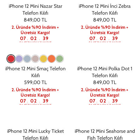
iPhone 12 Mini Nazar Star
iPhone 12 Mini İnci Zebra
Telefon Kılıfı
Telefon Kılıfı
849,00 TL
849,00 TL
2. Üründe %90 İndirim +
2. Üründe %90 İndirim +
Ücretsiz Kargo!
Ücretsiz Kargo!
07
02
39
07
02
39
:
:
:
:
SAAT
DAKIKA
SANIYE
SAAT
DAKIKA
SANIYE
iPhone 12 Mini Smaç Telefon
iPhone 12 Mini Polka Dot 1
Kılıfı
Telefon Kılıfı
599,00 TL
849,00 TL
2. Üründe %90 İndirim +
2. Üründe %90 İndirim +
Ücretsiz Kargo!
Ücretsiz Kargo!
07
02
39
07
02
39
:
:
:
:
SAAT
DAKIKA
SANIYE
SAAT
DAKIKA
SANIYE
iPhone 12 Mini Lucky Ticket
iPhone 12 Mini Seahorse and
Telefon Kılıfı
Fish Telefon Kılıfı