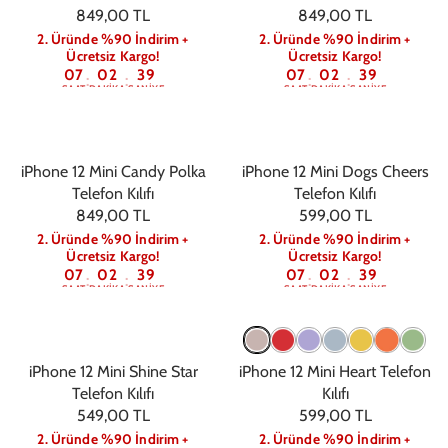
849,00 TL
849,00 TL
2. Üründe %90 İndirim +
2. Üründe %90 İndirim +
Ücretsiz Kargo!
Ücretsiz Kargo!
07
02
39
07
02
39
:
:
:
:
SAAT
DAKIKA
SANIYE
SAAT
DAKIKA
SANIYE
iPhone 12 Mini Candy Polka
iPhone 12 Mini Dogs Cheers
Telefon Kılıfı
Telefon Kılıfı
849,00 TL
599,00 TL
2. Üründe %90 İndirim +
2. Üründe %90 İndirim +
Ücretsiz Kargo!
Ücretsiz Kargo!
07
02
39
07
02
39
:
:
:
:
SAAT
DAKIKA
SANIYE
SAAT
DAKIKA
SANIYE
iPhone 12 Mini Shine Star
iPhone 12 Mini Heart Telefon
Telefon Kılıfı
Kılıfı
549,00 TL
599,00 TL
2. Üründe %90 İndirim +
2. Üründe %90 İndirim +