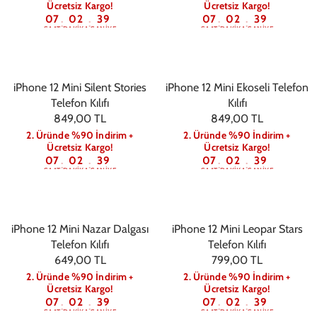
Ücretsiz Kargo!
Ücretsiz Kargo!
07
02
39
07
02
39
:
:
:
:
SAAT
DAKIKA
SANIYE
SAAT
DAKIKA
SANIYE
iPhone 12 Mini Silent Stories
iPhone 12 Mini Ekoseli Telefon
Telefon Kılıfı
Kılıfı
849,00 TL
849,00 TL
2. Üründe %90 İndirim +
2. Üründe %90 İndirim +
Ücretsiz Kargo!
Ücretsiz Kargo!
07
02
39
07
02
39
:
:
:
:
SAAT
DAKIKA
SANIYE
SAAT
DAKIKA
SANIYE
iPhone 12 Mini Nazar Dalgası
iPhone 12 Mini Leopar Stars
Telefon Kılıfı
Telefon Kılıfı
649,00 TL
799,00 TL
2. Üründe %90 İndirim +
2. Üründe %90 İndirim +
Ücretsiz Kargo!
Ücretsiz Kargo!
07
02
39
07
02
39
:
:
:
:
SAAT
DAKIKA
SANIYE
SAAT
DAKIKA
SANIYE