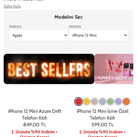
Daha fazla
iPhone 12 Pro Max Telefon Kılıfı
iPhone 12 Pro Telefon Kılıfı
Modelini Sec
Ekran Koruyucu
MARKA
MODEL
iPhone 17 Pro Max
iPhone 17 Pro
iPhone Air
iPhone 17
iPhone 17e
Trendler
NYX
iPhone 12 Mini Azure Drift
iPhone 12 Mini İsme Özel
Telefon Kılıfı
Telefon Kılıfı
849,00 TL
599,00 TL
2. Üründe %90 İndirim +
2. Üründe %90 İndirim +
Ücretsiz Kargo!
Ücretsiz Kargo!