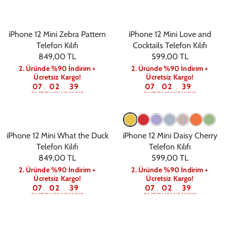
iPhone 12 Mini Zebra Pattern
iPhone 12 Mini Love and
Telefon Kılıfı
Cocktails Telefon Kılıfı
849,00 TL
599,00 TL
2. Üründe %90 İndirim +
2. Üründe %90 İndirim +
Ücretsiz Kargo!
Ücretsiz Kargo!
07
02
39
07
02
39
:
:
:
:
SAAT
DAKIKA
SANIYE
SAAT
DAKIKA
SANIYE
iPhone 12 Mini What the Duck
iPhone 12 Mini Daisy Cherry
Telefon Kılıfı
Telefon Kılıfı
849,00 TL
599,00 TL
2. Üründe %90 İndirim +
2. Üründe %90 İndirim +
Ücretsiz Kargo!
Ücretsiz Kargo!
07
02
39
07
02
39
:
:
:
:
SAAT
DAKIKA
SANIYE
SAAT
DAKIKA
SANIYE