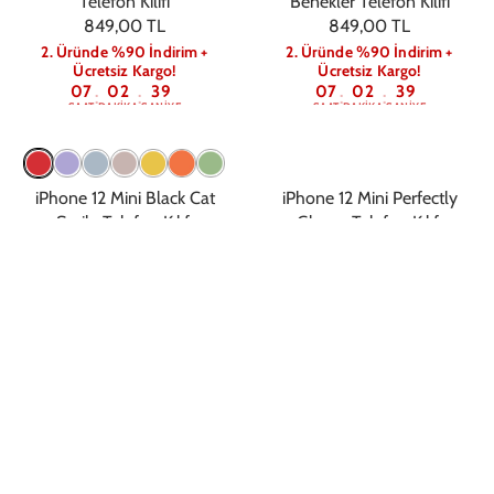
Telefon Kılıfı
Benekler Telefon Kılıfı
849,00 TL
849,00 TL
2. Üründe %90 İndirim +
2. Üründe %90 İndirim +
Ücretsiz Kargo!
Ücretsiz Kargo!
07
02
39
07
02
39
:
:
:
:
SAAT
DAKIKA
SANIYE
SAAT
DAKIKA
SANIYE
iPhone 12 Mini Black Cat
iPhone 12 Mini Perfectly
Smile Telefon Kılıfı
Glossy Telefon Kılıfı
599,00 TL
849,00 TL
2. Üründe %90 İndirim +
2. Üründe %90 İndirim +
Ücretsiz Kargo!
Ücretsiz Kargo!
07
02
39
07
02
39
:
:
:
:
SAAT
DAKIKA
SANIYE
SAAT
DAKIKA
SANIYE
iPhone 12 Mini Get Lost
iPhone 12 Mini Stars in the
Telefon Kılıfı
Sky Telefon Kılıfı
849,00 TL
990,00 TL
2. Üründe %90 İndirim +
2. Üründe %90 İndirim +