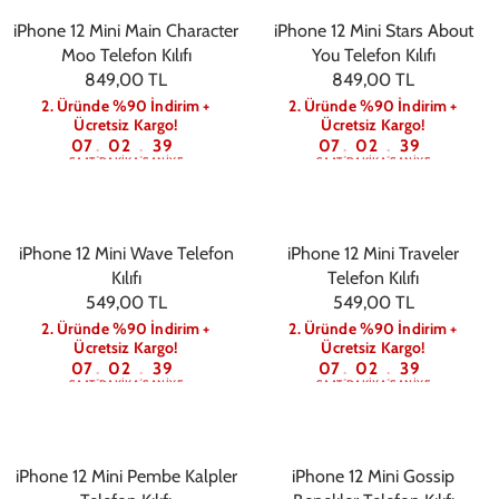
iPhone 12 Mini Main Character
iPhone 12 Mini Stars About
Moo Telefon Kılıfı
You Telefon Kılıfı
849,00 TL
849,00 TL
2. Üründe %90 İndirim +
2. Üründe %90 İndirim +
Ücretsiz Kargo!
Ücretsiz Kargo!
07
02
39
07
02
39
:
:
:
:
SAAT
DAKIKA
SANIYE
SAAT
DAKIKA
SANIYE
iPhone 12 Mini Wave Telefon
iPhone 12 Mini Traveler
Kılıfı
Telefon Kılıfı
549,00 TL
549,00 TL
2. Üründe %90 İndirim +
2. Üründe %90 İndirim +
Ücretsiz Kargo!
Ücretsiz Kargo!
07
02
39
07
02
39
:
:
:
:
SAAT
DAKIKA
SANIYE
SAAT
DAKIKA
SANIYE
iPhone 12 Mini Pembe Kalpler
iPhone 12 Mini Gossip