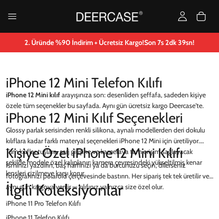
2. Üründe %90 İndirim + Ücretsiz Kargo!
Son
7
s
2
dk
39
sn!
iPhone 12 Mini Telefon Kılıfı
iPhone 12 Mini kılıf
arayışınıza son: desenliden şeffafa, sadeden kişiye
özele tüm seçenekler bu sayfada. Aynı gün ücretsiz kargo Deercase'te.
iPhone 12 Mini Kılıf Seçenekleri
Glossy parlak serisinden renkli silikona, aynalı modellerden deri dokulu
kılıflara kadar farklı materyal seçenekleri iPhone 12 Mini için üretiliyor.
Kişiye Özel iPhone 12 Mini Kılıfı
Tüm kılıflar tuşlara, şarj girişine ve kameraya tam erişim sağlayacak
şekilde modele özel kalıplanır; kamera çevresindeki yükseltilmiş kenar
İsminizi yazdırın, baş harfinizi ya da burcunuzu seçin, dilerseniz
lensleri çizilmeye karşı korur.
fotoğrafınızı polaroid çerçevesinde bastırın. Her sipariş tek tek üretilir ve
İlgili Koleksiyonlar
aynı gün kargoya verilir — kılıfınız yalnızca size özel olur.
iPhone 11 Pro Telefon Kılıfı
iPhone 11 Telefon Kılıfı