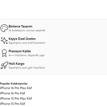
Üst Düzey Koruma
Günlük koşuşturmaca içerisinde telefonunuzu korumakta
zorlandığınız zamanlar olabilir ama böyle anlara eşlik edebilecek en
iyi materyal Arty Case'dir. Sert yüzeyi, koruyucu kenarları, A+++
Premium kalitesi ile eşsiz bir seçenek olduğunu söyleyebiliriz.
Tasarımların tümü ise HD kalitede üretilmiştir.
Binlerce Tasarım
16 koleksiyon, sınırsız seçenek
Kişiye Özel Üretim
Siparişiniz size özel hazırlanır