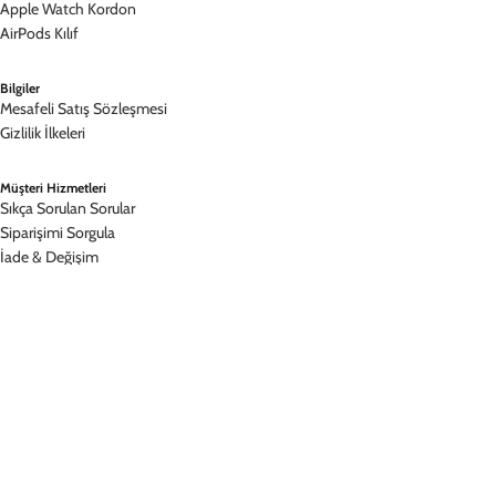
Premium Kalite
A+++ malzeme, dayanıklı yapı
Hızlı Kargo
Siparişiniz aynı gün hazırlanır
Popüler Koleksiyonlar
iPhone 16 Pro Max Kılıf
iPhone 16 Pro Kılıf
iPhone 15 Pro Max Kılıf
iPhone 15 Pro Kılıf
Apple Watch Kordon
AirPods Kılıf
Bilgiler
Mesafeli Satış Sözleşmesi
Gizlilik İlkeleri
Müşteri Hizmetleri