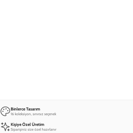
Ana Sayfa
iPhone 12 Pro Max Telefon Kılıfı
iPhone 12 Pro Max Skull Telefon Kılıfı
iPhone 12 Pro Max Skull Telefon Kılıfı
799,00 TL
2. Üründe Net %80 İndirim!
10
41
24
:
:
SAAT
DAKIKA
SANIYE
Marka
Model
Materyal
Sepete Ekle