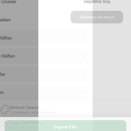
Ana Sayfa
iPhone 12 Pro Telefon Kılıfı
iPhone 12 Pro Party Skeleton Telefon Kılıfı
iPhone 12 Pro Party Skeleton Telefon Kılıfı
599,00 TL
2. Üründe Net %80 İndirim!
06
10
51
:
:
SAAT
DAKIKA
SANIYE
Marka
Model
Sepete Ekle
Materyal