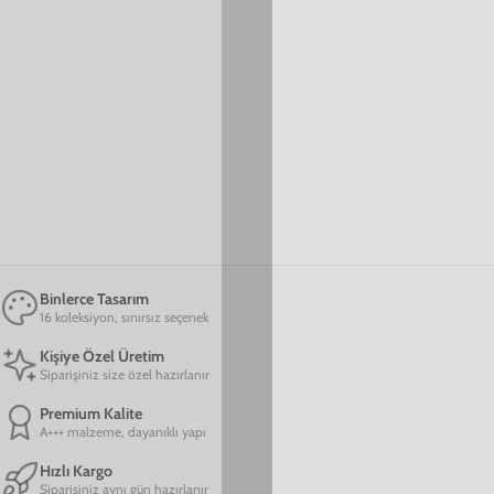
yelpazesine sahiptir.
Uzun Ömürlü Bir Seçenek
Tamperli camdan oluşan parlak ve sert üst yüzeye sahip olan
Glossy materyal, silinebilir dış yüzeyi sayesinde uzun ömürlüdür ve
canlılığını çok uzun süre boyunca sürdürebilir. Aynı zamanda
üzerinde yer alan tasarımlar HD kaliteye sahiptir.
Üst Düzey Koruma
Telefonunuzu düşme ve çarpmalara karşı koruyan Glossy materyal
aynı zamanda silikon kenar özelliği sayesinde darbeleri emici
özelliği ile ön plandadır.
Binlerce Tasarım
16 koleksiyon, sınırsız seçenek
Kişiye Özel Üretim
Siparişiniz size özel hazırlanır