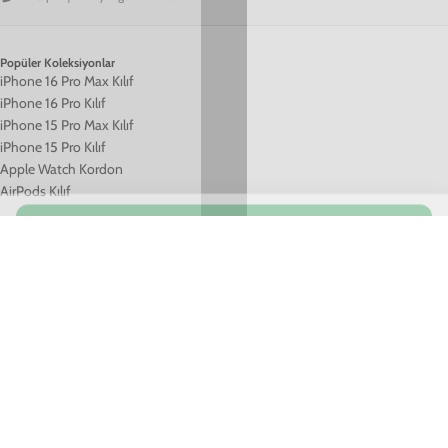
Premium Kalite
A+++ malzeme, dayanıklı yapı
Hızlı Kargo
Siparişiniz aynı gün hazırlanır
Popüler Koleksiyonlar
iPhone 16 Pro Max Kılıf
iPhone 16 Pro Kılıf
iPhone 15 Pro Max Kılıf
iPhone 15 Pro Kılıf
Apple Watch Kordon
AirPods Kılıf
Bilgiler
Mesafeli Satış Sözleşmesi
Gizlilik İlkeleri
Müşteri Hizmetleri