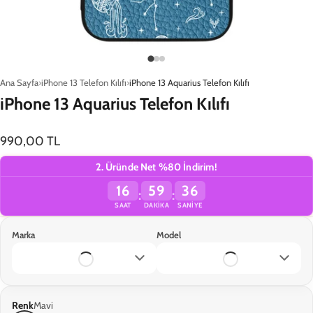
Ana Sayfa
iPhone 13 Telefon Kılıfı
iPhone 13 Aquarius Telefon Kılıfı
iPhone 13 Aquarius Telefon Kılıfı
990,00 TL
2. Üründe Net %80 İndirim!
16
59
36
:
:
SAAT
DAKIKA
SANIYE
Marka
Model
Sepete Ekle
Renk
Mavi