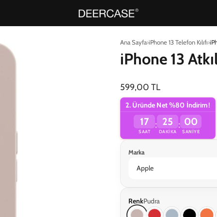
Ana Sayfa
iPhone 13 Telefon Kılıfı
iPh
iPhone 13 Atkıl
599,00 TL
2. Üründe Net %80 İndirim!
17
24
59
:
:
SAAT
DAKIKA
SANIYE
Marka
Renk
Pudra