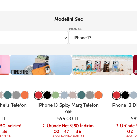
Modelini Sec
MODEL
7
iPhone 17e
iPhone 16 Pro Max
iPhone 16 Pro
iPhone 16 Plus
iPhone 1
Magsafe
Kişiye Özel
G
hells Telefon
iPhone 13 Spicy Marg Telefon
iPhone 13 Di
Kılıfı
 TL
599,00 TL
59
50 İndirim!
2. Üründe Net %50 İndirim!
2. Üründe 
36
02
47
36
02
:
:
:
SANIYE
SAAT
DAKIKA
SANIYE
SAAT
D