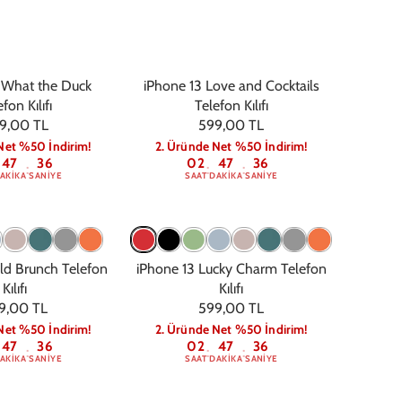
 What the Duck
iPhone 13 Love and Cocktails
fon Kılıfı
Telefon Kılıfı
9,00 TL
599,00 TL
Net %50 İndirim!
2. Üründe Net %50 İndirim!
47
36
02
47
36
:
:
:
AKIKA
SANIYE
SAAT
DAKIKA
SANIYE
ld Brunch Telefon
iPhone 13 Lucky Charm Telefon
Kılıfı
Kılıfı
9,00 TL
599,00 TL
Net %50 İndirim!
2. Üründe Net %50 İndirim!
47
36
02
47
36
:
:
:
AKIKA
SANIYE
SAAT
DAKIKA
SANIYE