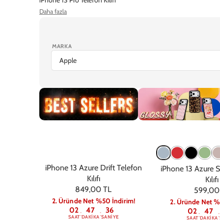
Daha fazla
iPhone 14 Plus Telefon Kılıfı
iPhone 14 Pro Max Telefon Kılıfı
Ekran Koruyucu
MARKA
iPhone 17 Pro Max
iPhone 17 Pro
iPhone Air
iPhone 1
Trendler
Glossy
iPhone 13 Azure Drift Telefon
iPhone 13 Azure S
Kılıfı
Kılıfı
849,00 TL
599,00
2. Üründe Net %50 İndirim!
2. Üründe Net %
02
47
36
02
47
:
:
:
:
SAAT
DAKIKA
SANIYE
SAAT
DAKIKA