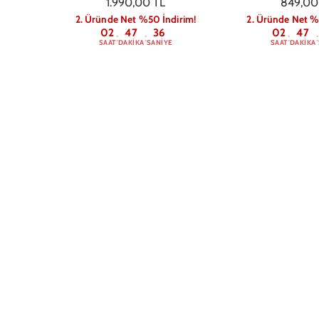
1.990,00 TL
849,00
2. Üründe Net %50 İndirim!
2. Üründe Net %
02
47
36
02
47
:
:
:
:
SAAT
DAKIKA
SANIYE
SAAT
DAKIKA
Apple iPhone 13 Silikon Magsafe
iPhone 13 Candy 
Case Uçuk Pembe
Kılıfı
1.299,00 TL
849,00
2. Üründe Net %50 İndirim!
2. Üründe Net %
02
47
36
02
47
:
:
:
:
SAAT
DAKIKA
SANIYE
SAAT
DAKIKA
iPhone 13 Heart Thine
iPhone 13 Conve
Transparent Magsafe
Telefon Kılı
799,00 TL
999,00
2. Üründe Net %50 İndirim!
2. Üründe Net %
02
47
36
02
47