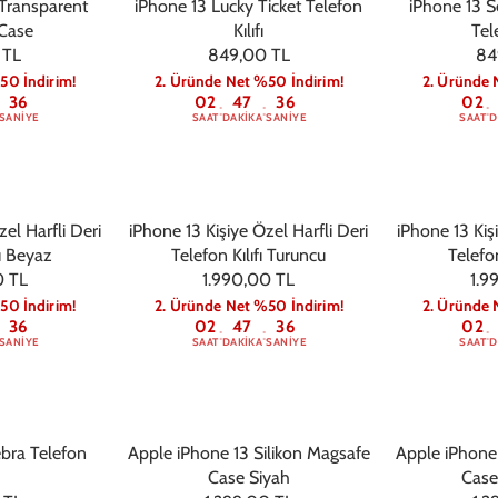
 Transparent
iPhone 13 Lucky Ticket Telefon
iPhone 13 S
Case
Kılıfı
Tele
 TL
849,00 TL
84
50 İndirim!
2. Üründe Net %50 İndirim!
2. Üründe 
36
02
47
36
02
:
:
:
SANIYE
SAAT
DAKIKA
SANIYE
SAAT
D
el Harfli Deri
iPhone 13 Kişiye Özel Harfli Deri
iPhone 13 Kiş
fı Beyaz
Telefon Kılıfı Turuncu
Telefon
0 TL
1.990,00 TL
1.9
50 İndirim!
2. Üründe Net %50 İndirim!
2. Üründe 
36
02
47
36
02
:
:
:
SANIYE
SAAT
DAKIKA
SANIYE
SAAT
D
ebra Telefon
Apple iPhone 13 Silikon Magsafe
Apple iPhone 
Case Siyah
Case