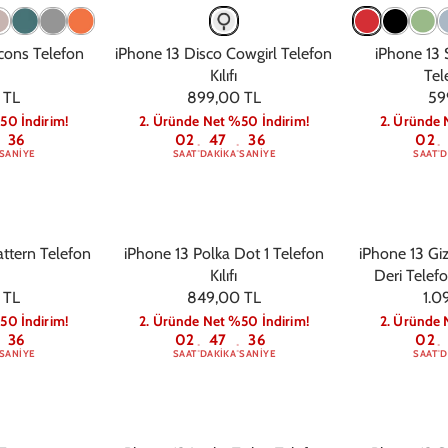
Icons Telefon
iPhone 13 Disco Cowgirl Telefon
iPhone 13 
Kılıfı
Tele
 TL
899,00 TL
59
50 İndirim!
2. Üründe Net %50 İndirim!
2. Üründe 
36
02
47
36
02
:
:
:
SANIYE
SAAT
DAKIKA
SANIYE
SAAT
D
attern Telefon
iPhone 13 Polka Dot 1 Telefon
iPhone 13 Giz
Kılıfı
Deri Telefon
 TL
849,00 TL
1.0
50 İndirim!
2. Üründe Net %50 İndirim!
2. Üründe 
36
02
47
36
02
:
:
:
SANIYE
SAAT
DAKIKA
SANIYE
SAAT
D