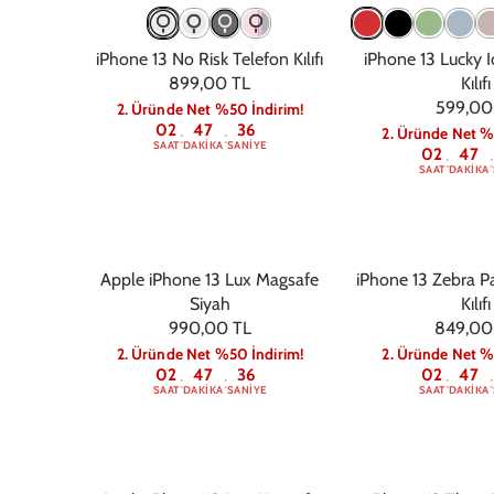
iPhone 13 No Risk Telefon Kılıfı
iPhone 13 Lucky 
899,00 TL
Kılıfı
599,00
2. Üründe Net %50 İndirim!
02
47
36
2. Üründe Net %
:
:
SAAT
DAKIKA
SANIYE
02
47
:
:
SAAT
DAKIKA
Apple iPhone 13 Lux Magsafe
iPhone 13 Zebra P
Siyah
Kılıfı
990,00 TL
849,00
2. Üründe Net %50 İndirim!
2. Üründe Net %
02
47
36
02
47
:
:
:
:
SAAT
DAKIKA
SANIYE
SAAT
DAKIKA