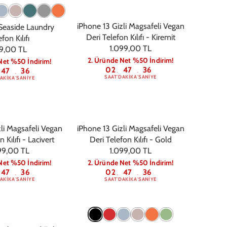
iPhone 13 Gizli Magsafeli Vegan
Seaside Laundry
Deri Telefon Kılıfı - Kiremit
fon Kılıfı
1.099,00 TL
9,00 TL
2. Üründe Net %50 İndirim!
Net %50 İndirim!
02
47
36
47
36
:
:
:
SAAT
DAKIKA
SANIYE
AKIKA
SANIYE
li Magsafeli Vegan
iPhone 13 Gizli Magsafeli Vegan
 Kılıfı - Lacivert
Deri Telefon Kılıfı - Gold
99,00 TL
1.099,00 TL
Net %50 İndirim!
2. Üründe Net %50 İndirim!
47
36
02
47
36
:
:
:
AKIKA
SANIYE
SAAT
DAKIKA
SANIYE