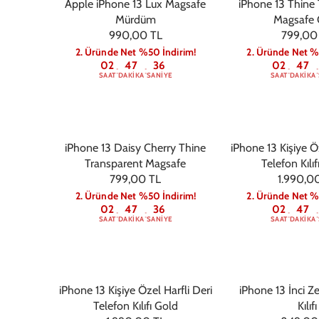
Apple iPhone 13 Lux Magsafe
iPhone 13 Thine
Mürdüm
Magsafe 
990,00 TL
799,00
2. Üründe Net %50 İndirim!
2. Üründe Net %
02
47
36
02
47
:
:
:
:
SAAT
DAKIKA
SANIYE
SAAT
DAKIKA
iPhone 13 Daisy Cherry Thine
iPhone 13 Kişiye Öz
Transparent Magsafe
Telefon Kılı
799,00 TL
1.990,0
2. Üründe Net %50 İndirim!
2. Üründe Net %
02
47
36
02
47
:
:
:
:
SAAT
DAKIKA
SANIYE
SAAT
DAKIKA
iPhone 13 Kişiye Özel Harfli Deri
iPhone 13 İnci Z
Telefon Kılıfı Gold
Kılıfı