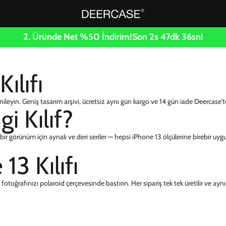
2. Üründe Net %50 İndirim!
Son
2
s
47
dk
36
sn!
ılıfı
yin. Geniş tasarım arşivi, ücretsiz aynı gün kargo ve 14 gün iade Deercase't
i Kılıf?
f bir görünüm için aynalı ve deri seriler — hepsi iPhone 13 ölçülerine birebir uyg
13 Kılıfı
otoğrafınızı polaroid çerçevesinde bastırın. Her sipariş tek tek üretilir ve aynı g