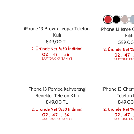
iPhone 13 Brown Leopar Telefon
iPhone 13 İsme 
Kılıfı
Kılıfı
849,00 TL
599,00
2. Üründe Net %50 İndirim!
2. Üründe Net %
02
47
36
02
47
:
:
:
:
SAAT
DAKIKA
SANIYE
SAAT
DAKIKA
iPhone 13 Pembe Kahverengi
iPhone 13 Cher
Benekler Telefon Kılıfı
Telefon K
849,00 TL
849,00
2. Üründe Net %50 İndirim!
2. Üründe Net %
02
47
36
02
47
:
:
:
:
SAAT
DAKIKA
SANIYE
SAAT
DAKIKA