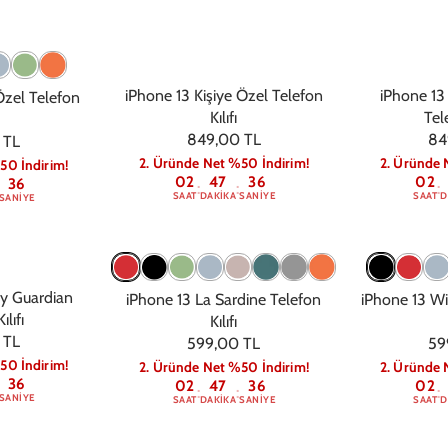
iPhone 13 Kişiye Özel Telefon
iPhone 13
Özel Telefon
Kılıfı
Tele
849,00 TL
84
 TL
2. Üründe Net %50 İndirim!
2. Üründe 
50 İndirim!
02
47
36
02
36
:
:
:
SAAT
DAKIKA
SANIYE
SAAT
D
SANIYE
ry Guardian
iPhone 13 La Sardine Telefon
iPhone 13 Wi
ılıfı
Kılıfı
 TL
599,00 TL
59
50 İndirim!
2. Üründe Net %50 İndirim!
2. Üründe 
36
02
47
36
02
:
:
:
SANIYE
SAAT
DAKIKA
SANIYE
SAAT
D