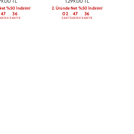
99,00 TL
1.299,00 TL
Net %50 İndirim!
2. Üründe Net %50 İndirim!
47
36
02
47
36
:
:
:
AKIKA
SANIYE
SAAT
DAKIKA
SANIYE
hine Star Telefon
iPhone 13 Heart Telefon Kılıfı
Kılıfı
599,00 TL
9,00 TL
2. Üründe Net %50 İndirim!
02
47
36
Net %50 İndirim!
:
:
SAAT
DAKIKA
SANIYE
47
36
:
AKIKA
SANIYE