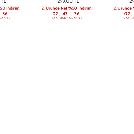
 TL
1.299,00 TL
1.2
50 İndirim!
2. Üründe Net %50 İndirim!
2. Üründe 
36
02
47
36
02
:
:
:
SANIYE
SAAT
DAKIKA
SANIYE
SAAT
D
Polka Telefon
iPhone 13 Dogs Cheers Telefon
iPhone 13 S
Kılıfı
 TL
599,00 TL
54
50 İndirim!
2. Üründe Net %50 İndirim!
2. Üründe 
36
02
47
36
02
:
:
:
SANIYE
SAAT
DAKIKA
SANIYE
SAAT
D
rter Magsafe
fı Black
 TL
50 İndirim!
36