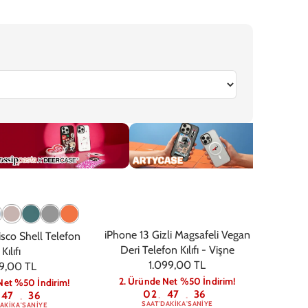
6
iPhone 16e
iPhone 15 Pro Max
iPhone 15 Pro
iPhone 15 Plus
iPhone 
ossip
Artycase
Deri
iPhone 13 Gizli Magsafeli Vegan
sco Shell Telefon
Deri Telefon Kılıfı - Vişne
Kılıfı
1.099,00 TL
9,00 TL
2. Üründe Net %50 İndirim!
Net %50 İndirim!
02
47
36
47
36
:
:
:
SAAT
DAKIKA
SANIYE
AKIKA
SANIYE