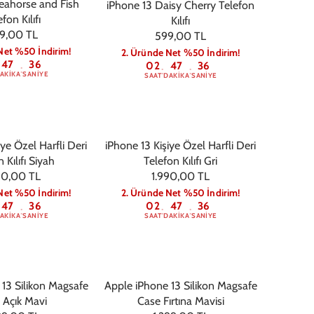
eahorse and Fish
iPhone 13 Daisy Cherry Telefon
fon Kılıfı
Kılıfı
9,00 TL
599,00 TL
Net %50 İndirim!
2. Üründe Net %50 İndirim!
47
36
02
47
36
:
:
:
AKIKA
SANIYE
SAAT
DAKIKA
SANIYE
iye Özel Harfli Deri
iPhone 13 Kişiye Özel Harfli Deri
 Kılıfı Siyah
Telefon Kılıfı Gri
90,00 TL
1.990,00 TL
Net %50 İndirim!
2. Üründe Net %50 İndirim!
47
36
02
47
36
:
:
:
AKIKA
SANIYE
SAAT
DAKIKA
SANIYE
13 Silikon Magsafe
Apple iPhone 13 Silikon Magsafe
 Açık Mavi
Case Fırtına Mavisi