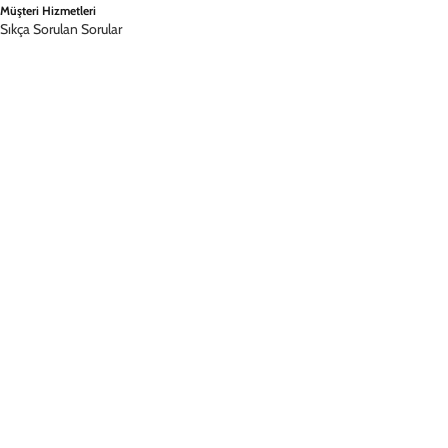
Müşteri Hizmetleri
Sıkça Sorulan Sorular
Siparişimi Sorgula
İade & Değişim
İletişim
Hesabım
Hesabım
Siparişlerim
Kampanyalardan Haberdar Ol!
©
2026
, DEERCASE
Mesafeli Satış Sözleşmesi
Gizlilik İlkeleri