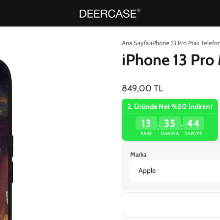
Ana Sayfa
iPhone 13 Pro Max Telefon 
iPhone 13 Pro 
849,00 TL
2. Üründe Net %50 İndirim!
13
35
43
:
:
SAAT
DAKIKA
SANIYE
Marka
Apple