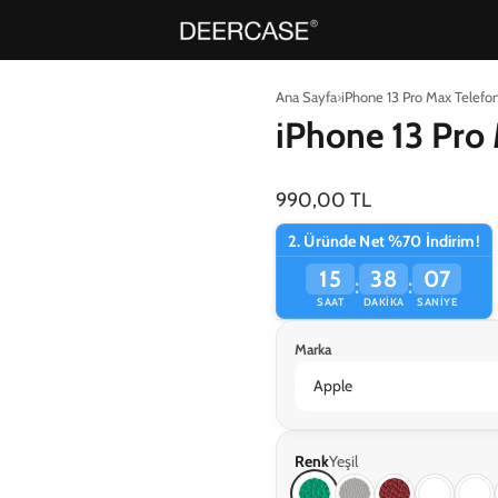
Ana Sayfa
iPhone 13 Pro Max Telefon 
iPhone 13 Pro 
990,00 TL
2. Üründe Net %70 İndirim!
15
38
07
:
:
SAAT
DAKIKA
SANIYE
Marka
Renk
Yeşil