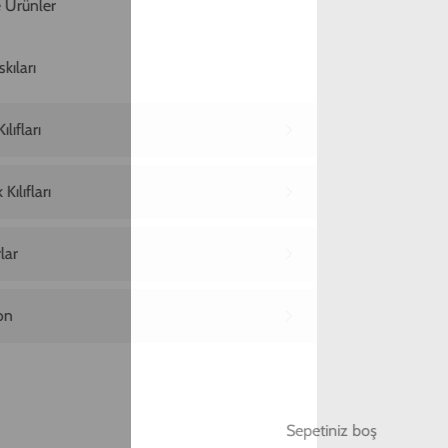
Ana Sayfa
iPhone 14 Telefon Kılıfı
iPhone 14 Dalmaçyalı Benekleri Telefon Kılıfı
iPhone 14 Dalmaçyalı Benekleri Telefon
Kılıfı
849,00 TL
2. Üründe Net %70 İndirim!
04
37
43
:
:
SAAT
DAKIKA
SANIYE
Marka
Model