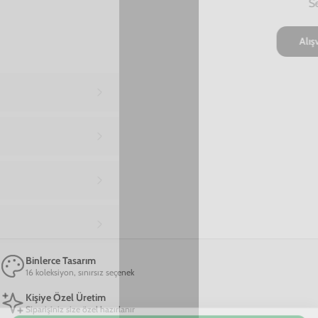
Ana Sayfa
iPhone 14 Telefon Kılıfı
iPhone 14 Nasa Logo Telefon Kılıfı
iPhone 14 Nasa Logo Telefon Kılıfı
599,00 TL
2. Üründe Net %70 İndirim!
20
30
14
:
:
SAAT
DAKIKA
SANIYE
Marka
Model
Sepete Ekle
Renk
Kırmızı