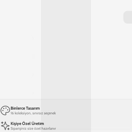
Ana Sayfa
iPhone 14 Plus Telefon Kılıfı
iPhone 14 Plus Renkli Fil Telefon Kılıfı
iPhone 14 Plus Renkli Fil Telefon Kılıfı
599,00 TL
2. Üründe Net %70 İndirim!
01
21
22
13
:
:
:
GÜN
SAAT
DAKIKA
SANIYE
Marka
Model
Sepete Ekle
Materyal