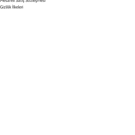
Mesafeli Satış Sözleşmesi
Gizlilik İlkeleri
Müşteri Hizmetleri
Sıkça Sorulan Sorular
Siparişimi Sorgula
İade & Değişim
İletişim
Hesabım
Hesabım
Siparişlerim
Kampanyalardan Haberdar Ol!
©
2026
, DEERCASE
Mesafeli Satış Sözleşmesi
Gizlilik İlkeleri