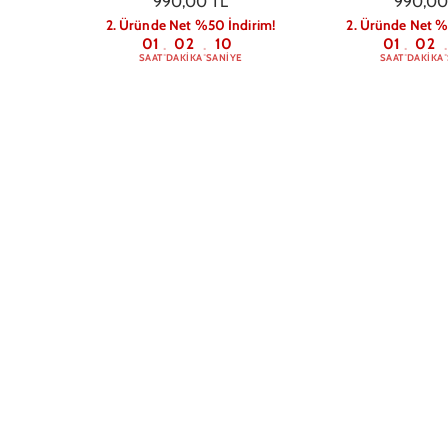
990,00 TL
990,00
2. Üründe Net %50 İndirim!
2. Üründe Net %
01
02
09
01
02
:
:
:
:
SAAT
DAKIKA
SANIYE
SAAT
DAKIKA
iPhone 14 Pro Max Neva
iPhone 14 Pro
Magsafe Telefon Kılıfı Siyah
Magsafe Telefon K
849,00 TL
849,00
2. Üründe Net %50 İndirim!
2. Üründe Net %
01
02
09
01
02
:
:
:
:
SAAT
DAKIKA
SANIYE
SAAT
DAKIKA
iPhone 14 Pro Max Polka Dot 1
iPhone 14 Pro
Telefon Kılıfı
Pattern Telef
849,00 TL
849,00
2. Üründe Net %50 İndirim!
2. Üründe Net %
01
02
09
01
02