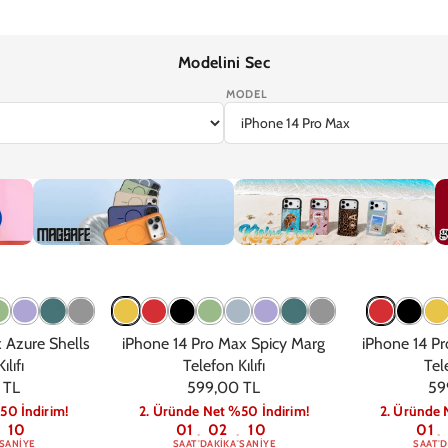
Modelini Sec
MODEL
7
iPhone 17e
iPhone 16 Pro Max
iPhone 16 Pro
iPhone 16 Plus
iPhone 1
Magsafe
Kişiye Özel
G
 Azure Shells
iPhone 14 Pro Max Spicy Marg
iPhone 14 Pr
ılıfı
Telefon Kılıfı
Tele
 TL
599,00 TL
59
50 İndirim!
2. Üründe Net %50 İndirim!
2. Üründe 
09
01
02
09
01
:
:
:
SANIYE
SAAT
DAKIKA
SANIYE
SAAT
D