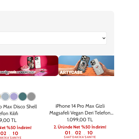
6
iPhone 16e
iPhone 15 Pro Max
iPhone 15 Pro
iPhone 15 Plus
iPhone 
ossip
Artycase
Deri
iPhone 14 Pro Max Gizli
o Max Disco Shell
Magsafeli Vegan Deri Telefon
fon Kılıfı
1.099,00 TL
Kılıfı - Siyah
9,00 TL
2. Üründe Net %50 İndirim!
Net %50 İndirim!
01
02
09
02
09
:
:
:
SAAT
DAKIKA
SANIYE
AKIKA
SANIYE