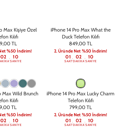
o Max Kişiye Özel
iPhone 14 Pro Max What the
fon Kılıfı
Duck Telefon Kılıfı
9,00 TL
849,00 TL
Net %50 İndirim!
2. Üründe Net %50 İndirim!
02
09
01
02
09
:
:
:
AKIKA
SANIYE
SAAT
DAKIKA
SANIYE
o Max Wild Brunch
iPhone 14 Pro Max Lucky Charm
fon Kılıfı
Telefon Kılıfı
9,00 TL
799,00 TL
Net %50 İndirim!
2. Üründe Net %50 İndirim!
02
09
01
02
09
:
:
:
AKIKA
SANIYE
SAAT
DAKIKA
SANIYE