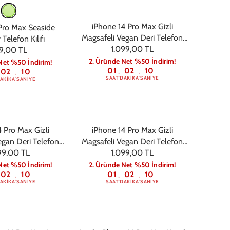
iPhone 14 Pro Max Gizli
Pro Max Seaside
Magsafeli Vegan Deri Telefon
Telefon Kılıfı
1.099,00 TL
Kılıfı - Gri
9,00 TL
2. Üründe Net %50 İndirim!
Net %50 İndirim!
01
02
09
02
09
:
:
:
SAAT
DAKIKA
SANIYE
AKIKA
SANIYE
 Pro Max Gizli
iPhone 14 Pro Max Gizli
egan Deri Telefon
Magsafeli Vegan Deri Telefon
ı - Lacivert
99,00 TL
Kılıfı - Pembe
1.099,00 TL
Net %50 İndirim!
2. Üründe Net %50 İndirim!
02
09
01
02
09
:
:
:
AKIKA
SANIYE
SAAT
DAKIKA
SANIYE