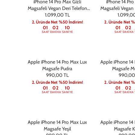
iPhone 14 Pro Max Gizli
iPhone 14 Pro
Magsafeli Vegan Deri Telefon
Magsafeli Vegan 
1.099,00 TL
Kılıfı - Vişne
Kılıfı - 
1.099,0
2. Üründe Net %50 İndirim!
2. Üründe Net %
01
02
09
01
02
:
:
:
:
SAAT
DAKIKA
SANIYE
SAAT
DAKIKA
Apple iPhone 14 Pro Max Lux
Apple iPhone 14
Magsafe Pudra
Magsafe 
990,00 TL
990,00
2. Üründe Net %50 İndirim!
2. Üründe Net %
01
02
09
01
02
:
:
:
:
SAAT
DAKIKA
SANIYE
SAAT
DAKIKA
Apple iPhone 14 Pro Max Lux
Apple iPhone 14
Magsafe Yeşil
Magsafe K