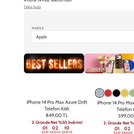
Daha fazla
iPhone 14 Pro Telefon Kılıfı
iPhone 14 Telefon Kılıfı
Ekran Koruyucu
MARKA
iPhone 17 Pro Max
iPhone 17 Pro
iPhone Air
iPhone 1
Trendler
Glossy
iPhone 14 Pro Max Azure Drift
iPhone 14 Pro Max
Telefon Kılıfı
Telefon K
849,00 TL
599,00
2. Üründe Net %50 İndirim!
2. Üründe Net %
01
02
09
01
02
:
:
:
:
SAAT
DAKIKA
SANIYE
SAAT
DAKIKA