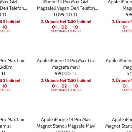
 Max Gizli
iPhone 14 Pro Max Gizli
Apple iPhon
Deri Telefon
Magsafeli Vegan Deri Telefon
Mags
Kahve
0 TL
1.099,00 TL
Kılıfı - Gold
99
50 İndirim!
2. Üründe Net %50 İndirim!
2. Üründe 
09
01
02
09
01
:
:
:
SANIYE
SAAT
DAKIKA
SANIYE
SAAT
D
 Pro Max Lux
Apple iPhone 14 Pro Max Lux
Apple iPhone
Mürdüm
Magsafe Mavi
Mag
 TL
990,00 TL
54
50 İndirim!
2. Üründe Net %50 İndirim!
2. Üründe 
09
01
02
09
01
:
:
:
SANIYE
SAAT
DAKIKA
SANIYE
SAAT
D
 Pro Max Lux
Apple iPhone 14 Pro Max
Apple iPh
ırmızı
Magnet Standlı Magsafe Mavi
Magnet Stan