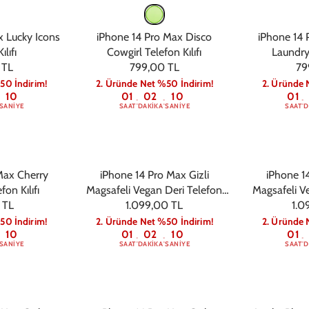
x Lucky Icons
iPhone 14 Pro Max Disco
iPhone 14 
ılıfı
Cowgirl Telefon Kılıfı
Laundry 
 TL
799,00 TL
79
50 İndirim!
2. Üründe Net %50 İndirim!
2. Üründe 
09
01
02
09
01
:
:
:
SANIYE
SAAT
DAKIKA
SANIYE
SAAT
D
Max Cherry
iPhone 14 Pro Max Gizli
iPhone 14
on Kılıfı
Magsafeli Vegan Deri Telefon
Magsafeli V
 TL
Kılıfı - Turuncu
1.099,00 TL
Kılıf
1.0
50 İndirim!
2. Üründe Net %50 İndirim!
2. Üründe 
09
01
02
09
01
:
:
:
SANIYE
SAAT
DAKIKA
SANIYE
SAAT
D