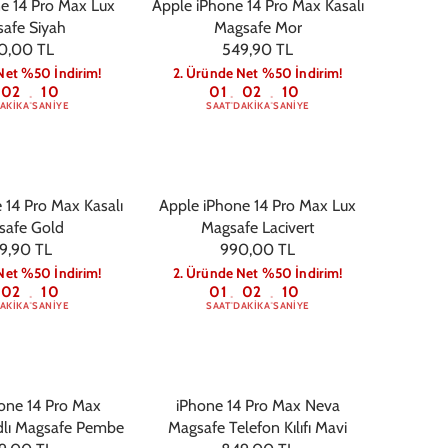
e 14 Pro Max Lux
Apple iPhone 14 Pro Max Kasalı
afe Siyah
Magsafe Mor
0,00 TL
549,90 TL
Net %50 İndirim!
2. Üründe Net %50 İndirim!
02
09
01
02
09
:
:
:
AKIKA
SANIYE
SAAT
DAKIKA
SANIYE
 14 Pro Max Kasalı
Apple iPhone 14 Pro Max Lux
safe Gold
Magsafe Lacivert
9,90 TL
990,00 TL
Net %50 İndirim!
2. Üründe Net %50 İndirim!
02
09
01
02
09
:
:
:
AKIKA
SANIYE
SAAT
DAKIKA
SANIYE
one 14 Pro Max
iPhone 14 Pro Max Neva
dlı Magsafe Pembe
Magsafe Telefon Kılıfı Mavi