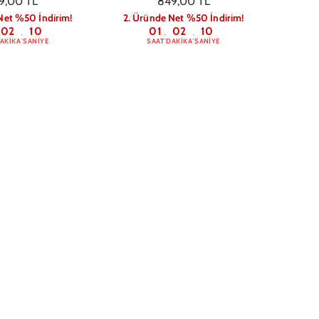
9,00 TL
849,00 TL
Net %50 İndirim!
2. Üründe Net %50 İndirim!
02
09
01
02
09
:
:
:
AKIKA
SANIYE
SAAT
DAKIKA
SANIYE
 Pro Max Thine
iPhone 14 Pro Max Thine
Magsafe Case Siyah
Transparent Magsafe Case Mor
9,00 TL
799,00 TL
Net %50 İndirim!
2. Üründe Net %50 İndirim!
02
09
01
02
09
:
:
:
AKIKA
SANIYE
SAAT
DAKIKA
SANIYE
Pro Max Seahorse
iPhone 14 Pro Max Daisy Cherry
 Telefon Kılıfı
Telefon Kılıfı
9,00 TL
599,00 TL
Net %50 İndirim!
2. Üründe Net %50 İndirim!
02
09
01
02
09