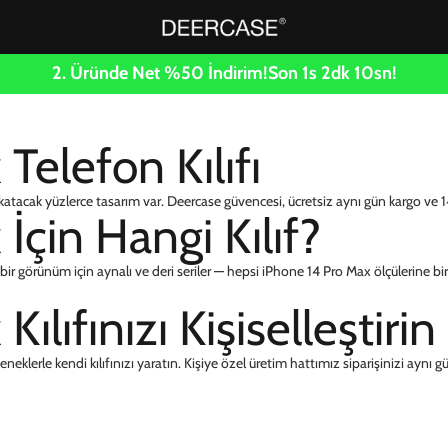
2. Üründe Net %50 İndirim!
Son
1
s
2
dk
9
sn!
Telefon Kılıfı
tacak yüzlerce tasarım var. Deercase güvencesi, ücretsiz aynı gün kargo ve 1
İçin Hangi Kılıf?
f bir görünüm için aynalı ve deri seriler — hepsi iPhone 14 Pro Max ölçülerine bir
lıfınızı Kişiselleştirin
neklerle kendi kılıfınızı yaratın. Kişiye özel üretim hattımız siparişinizi aynı gü