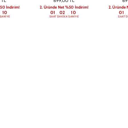
 TL
699,00 TL
69
50 İndirim!
2. Üründe Net %50 İndirim!
2. Üründe 
09
01
02
09
01
:
:
:
SANIYE
SAAT
DAKIKA
SANIYE
SAAT
D
 Max Neva
iPhone 14 Pro Max Thine
iPhone 14
ılıfı Turuncu
Transparent Magsafe Case
Transparent 
 TL
799,00 TL
79
50 İndirim!
2. Üründe Net %50 İndirim!
2. Üründe 
09
01
02
09
01
:
:
:
SANIYE
SAAT
DAKIKA
SANIYE
SAAT
D
 Max Zebra
iPhone 14 Pro Max Lucky Ticket
iPhone 14 
on Kılıfı
Telefon Kılıfı
and Fish
 TL
849,00 TL
84
50 İndirim!
2. Üründe Net %50 İndirim!
2. Üründe 
09
01
02
09
01