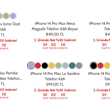
iPhone 14 Pro Max Neva
iPhone 14 Pr
ax İsme Özel
Magsafe Telefon Kılıfı Beyaz
Tele
ılıfı
849,00 TL
84
 TL
2. Üründe Net %50 İndirim!
2. Üründe 
50 İndirim!
01
02
09
01
09
:
:
:
SAAT
DAKIKA
SANIYE
SAAT
D
SANIYE
 Max Pembe
iPhone 14 Pro Max La Sardine
iPhone 14 Pr
kler Telefon
Telefon Kılıfı
Tele
 TL
599,00 TL
59
50 İndirim!
2. Üründe Net %50 İndirim!
2. Üründe 
09
01
02
09
01
:
:
:
SANIYE
SAAT
DAKIKA
SANIYE
SAAT
D