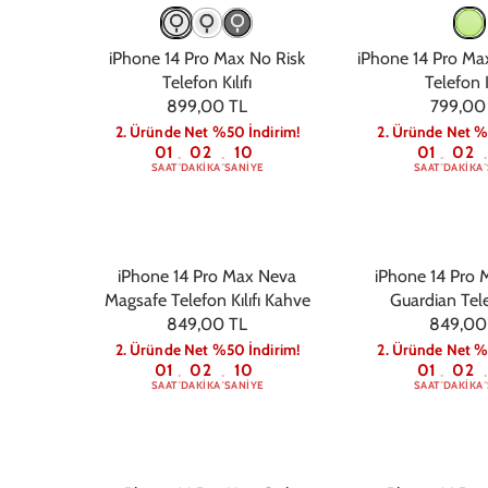
iPhone 14 Pro Max No Risk
iPhone 14 Pro Ma
Telefon Kılıfı
Telefon K
899,00 TL
799,00
2. Üründe Net %50 İndirim!
2. Üründe Net %
01
02
09
01
02
:
:
:
:
SAAT
DAKIKA
SANIYE
SAAT
DAKIKA
iPhone 14 Pro Max Neva
iPhone 14 Pro 
Magsafe Telefon Kılıfı Kahve
Guardian Telef
849,00 TL
849,00
2. Üründe Net %50 İndirim!
2. Üründe Net %
01
02
09
01
02
:
:
:
:
SAAT
DAKIKA
SANIYE
SAAT
DAKIKA