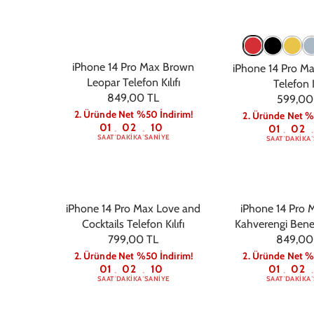
iPhone 14 Pro Max Brown
iPhone 14 Pro M
Leopar Telefon Kılıfı
Telefon K
849,00 TL
599,00
2. Üründe Net %50 İndirim!
2. Üründe Net %
01
02
09
01
02
:
:
:
:
SAAT
DAKIKA
SANIYE
SAAT
DAKIKA
iPhone 14 Pro Max Love and
iPhone 14 Pro
Cocktails Telefon Kılıfı
Kahverengi Bene
799,00 TL
849,00
Kılıfı
2. Üründe Net %50 İndirim!
2. Üründe Net %
01
02
09
01
02
:
:
:
:
SAAT
DAKIKA
SANIYE
SAAT
DAKIKA