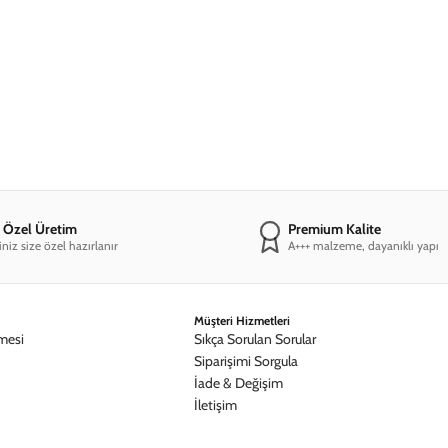
narları, A+++ Premium kalitesi ile eşsiz bir seçenek
ise HD kalitede üretilmiştir.
e Özel Üretim
Premium Kalite
iniz size özel hazırlanır
A+++ malzeme, dayanıklı yapı
Müşteri Hizmetleri
mesi
Sıkça Sorulan Sorular
Siparişimi Sorgula
İade & Değişim
İletişim