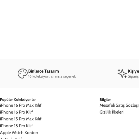
edebilecek en iyi materyal Arty Case'dir. Sert yüzeyi, koruyucu ke
olduğunu söyleyebiliriz. Tasarımların tümü 
Binlerce Tasarım
Kişiy
16 koleksiyon, sınırsız seçenek
Sipariş
Popüler Koleksiyonlar
Bilgiler
iPhone 16 Pro Max Kılıf
Mesafeli Satış Sözleş
iPhone 16 Pro Kılıf
Gizlilik İlkeleri
iPhone 15 Pro Max Kılıf
iPhone 15 Pro Kılıf
Apple Watch Kordon
AirPods Kılıf
Kampanyalardan Haberdar Ol!