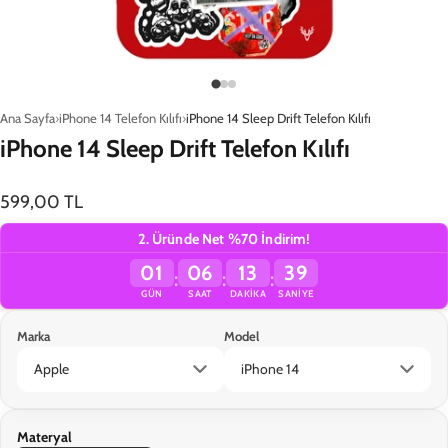
Ana Sayfa
iPhone 14 Telefon Kılıfı
iPhone 14 Sleep Drift Telefon Kılıfı
iPhone 14 Sleep Drift Telefon Kılıfı
599,00 TL
2. Üründe Net %70 İndirim!
01
06
13
39
:
:
:
GÜN
SAAT
DAKIKA
SANIYE
Marka
Model
Materyal