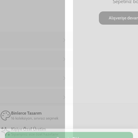
Ana Sayfa
iPhone 15 Pro Telefon Kılıfı
iPhone 15 Pro Good Vibes Only Telefon Kılıfı
iPhone 15 Pro Good Vibes Only Telefon
Kılıfı
799,00 TL
2. Üründe Net %50 İndirim!
04
24
19
:
:
SAAT
DAKIKA
SANIYE
Marka
Model
Sepete Ekle