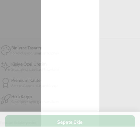
Binlerce Tasarım
16 koleksiyon, sınırsız seçenek
Kişiye Özel Üretim
Siparişiniz size özel hazırlanır
Premium Kalite
A+++ malzeme, dayanıklı yapı
Hızlı Kargo
Siparişiniz aynı gün hazırlanır
Popüler Koleksiyonlar
iPhone 16 Pro Max Kılıf
iPhone 16 Pro Kılıf