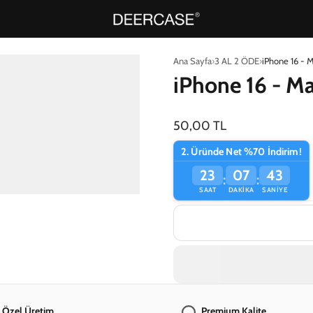
Ana Sayfa
3 AL 2 ÖDE
iPhone 16 - M
iPhone 16 - Ma
50,00 TL
2. Üründe Net %70 İndirim!
23
07
42
:
:
SAAT
DAKIKA
SANIYE
e Özel Üretim
Premium Kalite