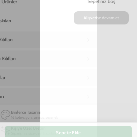
05
18
05
:
:
SAAT
DAKIKA
SANIYE
Marka
Model
Kişiselleştirmek için tıkla
TÜKENDİ
Binlerce Tasarım
16 koleksiyon, sınırsız seçenek
Kişiye Özel Üretim
Siparişiniz size özel hazırlanır
Premium Kalite
A+++ malzeme, dayanıklı yapı
Hızlı Kargo