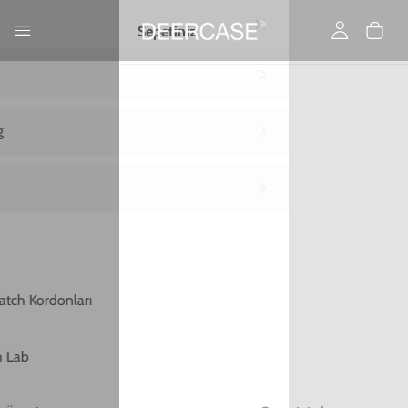
Ana Sayfa
MATERYALLER
iPhone 16 - Renkli Silikon - Sarı
iPhone 16 - Renkli Silikon - Sarı
0,00 TL
2. Üründe Net %80 İndirim!