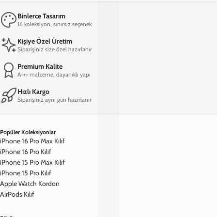
Üst Düzey Koruma
Silikon yapısı sayesinde telefonunuzu çarpma ve düşmelere karşı
iyi derecede koruyan ve darbeleri emen bir özelliğe sahiptir.
Kolaylıkla silinebilen dış yüzeyi sayesinde uzun ömürlü bir kılıf
alternatifi olan Renkli Silikon'un üzerinde yer alan tasarımlar HD
kalitede üretilir.
Binlerce Tasarım
16 koleksiyon, sınırsız seçenek
Kişiye Özel Üretim
Siparişiniz size özel hazırlanır
Premium Kalite
A+++ malzeme, dayanıklı yapı
Hızlı Kargo
Siparişiniz aynı gün hazırlanır