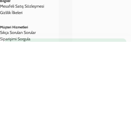
Popüler Koleksiyonlar
iPhone 16 Pro Max Kılıf
iPhone 16 Pro Kılıf
iPhone 15 Pro Max Kılıf
iPhone 15 Pro Kılıf
Apple Watch Kordon
AirPods Kılıf
Bilgiler
Mesafeli Satış Sözleşmesi
Gizlilik İlkeleri
Müşteri Hizmetleri
Sıkça Sorulan Sorular
Siparişimi Sorgula
İade & Değişim
İletişim
Hesabım
Hesabım
Siparişlerim