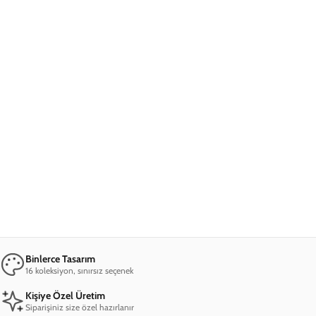
Ana Sayfa
iPhone 6 Plus Telefon Kılıfı
iPhone 6 PLus Mona Lisa with Cat Telefon Kılı
iPhone 6 PLus Mona Lisa with Cat Telefon
Kılıfı
849,00 TL
2. Üründe Net %70 İndirim!
01
15
37
41
:
:
:
GÜN
SAAT
DAKIKA
SANIYE
Marka
Model
Apple
iPhone 6 Plus