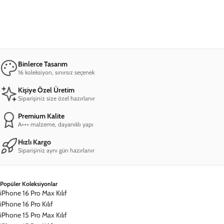
Rengarenk Bir Dünya
Trendlere uygun olarak seçilen 7 renk alternatifi ve geniş tasarım
yelpazesi ile stilinize renk katacak materyaller sizi bekliyor.
Modunuza ve kombininize göre tercih edebileceğiniz Renkli
Koleksiyon'da keşfedecek çok şey var!
Esnek ve Kullanışlı
Sağlığa zararlı olmayan TPU esnek silikon malzemeden üretilen
Renkli Silikon kılıflar, hafifliği ile çok rahat bir kullanım sunuyor.
Kılıfın içerisindeki kadife iç dokusu sayesinde ise kolay takıp
çıkarılabilir ve telefonunuzu çizmeyen bir özelliğe sahiptir.
Üst Düzey Koruma
Silikon yapısı sayesinde telefonunuzu çarpma ve düşmelere karşı
iyi derecede koruyan ve darbeleri emen bir özelliğe sahiptir.
Kolaylıkla silinebilen dış yüzeyi sayesinde uzun ömürlü bir kılıf