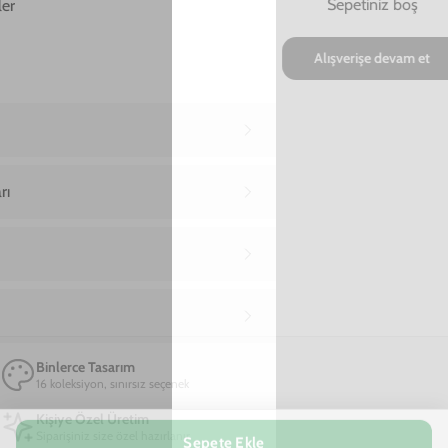
Ana Sayfa
iPhone 6 Telefon Kılıfı
iPhone 6 Twin Dragon Telefon Kılıfı
iPhone 6 Twin Dragon Telefon Kılıfı
990,00 TL
2. Üründe %90 İndirim + Ücretsiz Kargo!
09
48
26
:
:
SAAT
DAKIKA
SANIYE
Marka
Model
TÜKENDİ
Kişiselleştirmek için tıkla