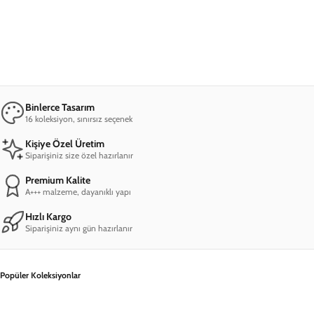
iPhone 7 Plus Monkey D Luffy Telefon Kılıfı