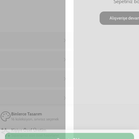
Ana Sayfa
iPhone SE 2020 Telefon Kılıfı
iPhone SE 2020 Take More Telefon Kılıfı
iPhone SE 2020 Take More Telefon Kılıfı
799,00 TL
2. Üründe Net %80 İndirim!
23
17
19
:
:
SAAT
DAKIKA
SANIYE
Marka
Model
Sepete Ekle
Materyal