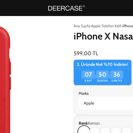
Ana Sayfa
Apple Telefon Kılıfı
iPhone
iPhone X Nasa 
599,00 TL
2. Üründe Net %70 İndirim!
07
50
36
:
:
SAAT
DAKIKA
SANIYE
Marka
Renk
Kırmızı