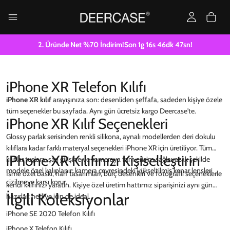
2. Üründe Net %70 İndirim!
Son
1g
16
s
46
dk
47
sn!
iPhone XR Telefon Kılıfı
iPhone XR kılıf
arayışınıza son: desenliden şeffafa, sadeden kişiye özele
tüm seçenekler bu sayfada. Aynı gün ücretsiz kargo Deercase'te.
iPhone XR Kılıf Seçenekleri
Glossy parlak serisinden renkli silikona, aynalı modellerden deri dokulu
kılıflara kadar farklı materyal seçenekleri iPhone XR için üretiliyor. Tüm
iPhone XR Kılıfınızı Kişiselleştirin
kılıflar tuşlara, şarj girişine ve kameraya tam erişim sağlayacak şekilde
modele özel kalıplanır; kamera çevresindeki yükseltilmiş kenar lensleri
İsme özel baskı, harf tasarımları, burç desenleri ve fotoğraflı seçeneklerle
çizilmeye karşı korur.
kendi kılıfınızı yaratın. Kişiye özel üretim hattımız siparişinizi aynı gün
İlgili Koleksiyonlar
hazırlar; hediye için de ideal.
iPhone SE 2020 Telefon Kılıfı
iPhone X Telefon Kılıfı