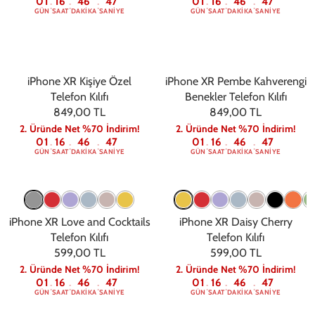
01
16
46
47
01
16
46
47
:
:
:
:
:
:
GÜN
SAAT
DAKIKA
SANIYE
GÜN
SAAT
DAKIKA
SANIYE
iPhone XR Kişiye Özel
iPhone XR Pembe Kahverengi
Telefon Kılıfı
Benekler Telefon Kılıfı
849,00 TL
849,00 TL
2. Üründe Net %70 İndirim!
2. Üründe Net %70 İndirim!
01
16
46
47
01
16
46
47
:
:
:
:
:
:
GÜN
SAAT
DAKIKA
SANIYE
GÜN
SAAT
DAKIKA
SANIYE
iPhone XR Love and Cocktails
iPhone XR Daisy Cherry
Telefon Kılıfı
Telefon Kılıfı
599,00 TL
599,00 TL
2. Üründe Net %70 İndirim!
2. Üründe Net %70 İndirim!
01
16
46
47
01
16
46
47
:
:
:
:
:
:
GÜN
SAAT
DAKIKA
SANIYE
GÜN
SAAT
DAKIKA
SANIYE