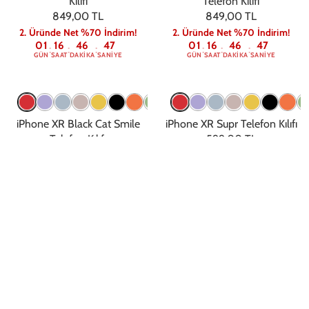
Kılıfı
Telefon Kılıfı
849,00 TL
849,00 TL
2. Üründe Net %70 İndirim!
2. Üründe Net %70 İndirim!
01
16
46
47
01
16
46
47
:
:
:
:
:
:
GÜN
SAAT
DAKIKA
SANIYE
GÜN
SAAT
DAKIKA
SANIYE
iPhone XR Black Cat Smile
iPhone XR Supr Telefon Kılıfı
Telefon Kılıfı
599,00 TL
599,00 TL
2. Üründe Net %70 İndirim!
01
16
46
47
2. Üründe Net %70 İndirim!
:
:
:
GÜN
SAAT
DAKIKA
SANIYE
01
16
46
47
:
:
:
GÜN
SAAT
DAKIKA
SANIYE
iPhone XR Think Happy
iPhone XR Sakura Sunset
Telefon Kılıfı
Telefon Kılıfı
599,00 TL
599,00 TL
2. Üründe Net %70 İndirim!
2. Üründe Net %70 İndirim!