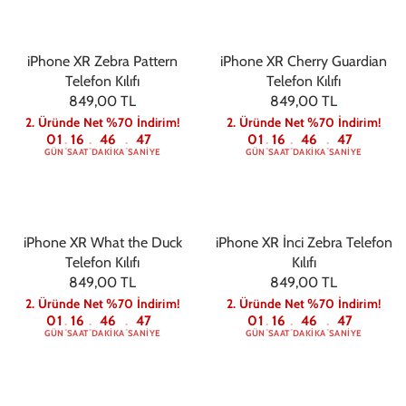
iPhone XR Zebra Pattern
iPhone XR Cherry Guardian
Telefon Kılıfı
Telefon Kılıfı
849,00 TL
849,00 TL
2. Üründe Net %70 İndirim!
2. Üründe Net %70 İndirim!
01
16
46
47
01
16
46
47
:
:
:
:
:
:
GÜN
SAAT
DAKIKA
SANIYE
GÜN
SAAT
DAKIKA
SANIYE
iPhone XR What the Duck
iPhone XR İnci Zebra Telefon
Telefon Kılıfı
Kılıfı
849,00 TL
849,00 TL
2. Üründe Net %70 İndirim!
2. Üründe Net %70 İndirim!
01
16
46
47
01
16
46
47
:
:
:
:
:
:
GÜN
SAAT
DAKIKA
SANIYE
GÜN
SAAT
DAKIKA
SANIYE