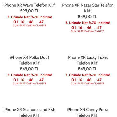
iPhone XR Wave Telefon Kılıfı
iPhone XR Nazar Star Telefon
599,00 TL
Kılıfı
849,00 TL
2. Üründe Net %70 İndirim!
01
16
46
47
2. Üründe Net %70 İndirim!
:
:
:
GÜN
SAAT
DAKIKA
SANIYE
01
16
46
47
:
:
:
GÜN
SAAT
DAKIKA
SANIYE
iPhone XR Polka Dot 1
iPhone XR Lucky Ticket
Telefon Kılıfı
Telefon Kılıfı
849,00 TL
849,00 TL
2. Üründe Net %70 İndirim!
2. Üründe Net %70 İndirim!
01
16
46
47
01
16
46
47
:
:
:
:
:
:
GÜN
SAAT
DAKIKA
SANIYE
GÜN
SAAT
DAKIKA
SANIYE
iPhone XR Seahorse and Fish
iPhone XR Candy Polka
Telefon Kılıfı
Telefon Kılıfı