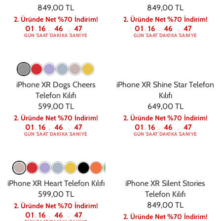
849,00 TL
849,00 TL
2. Üründe Net %70 İndirim!
2. Üründe Net %70 İndirim!
01
16
46
47
01
16
46
47
:
:
:
:
:
:
GÜN
SAAT
DAKIKA
SANIYE
GÜN
SAAT
DAKIKA
SANIYE
iPhone XR Dogs Cheers
iPhone XR Shine Star Telefon
Telefon Kılıfı
Kılıfı
599,00 TL
649,00 TL
2. Üründe Net %70 İndirim!
2. Üründe Net %70 İndirim!
01
16
46
47
01
16
46
47
:
:
:
:
:
:
GÜN
SAAT
DAKIKA
SANIYE
GÜN
SAAT
DAKIKA
SANIYE
iPhone XR Heart Telefon Kılıfı
iPhone XR Silent Stories
599,00 TL
Telefon Kılıfı
849,00 TL
2. Üründe Net %70 İndirim!
01
16
46
47
2. Üründe Net %70 İndirim!
:
:
: