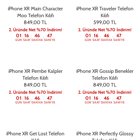
iPhone XR Main Character
iPhone XR Traveler Telefon
Moo Telefon Kılıfı
Kılıfı
849,00 TL
599,00 TL
2. Üründe Net %70 İndirim!
2. Üründe Net %70 İndirim!
01
16
46
47
01
16
46
47
:
:
:
:
:
:
GÜN
SAAT
DAKIKA
SANIYE
GÜN
SAAT
DAKIKA
SANIYE
iPhone XR Pembe Kalpler
iPhone XR Gossip Benekler
Telefon Kılıfı
Telefon Kılıfı
849,00 TL
849,00 TL
2. Üründe Net %70 İndirim!
2. Üründe Net %70 İndirim!
01
16
46
47
01
16
46
47
:
:
:
:
:
:
GÜN
SAAT
DAKIKA
SANIYE
GÜN
SAAT
DAKIKA
SANIYE
iPhone XR Get Lost Telefon
iPhone XR Perfectly Glossy