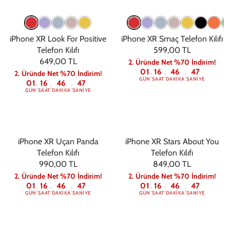
iPhone XR Look For Positive
iPhone XR Smaç Telefon Kılıfı
Telefon Kılıfı
599,00 TL
649,00 TL
2. Üründe Net %70 İndirim!
01
16
46
47
2. Üründe Net %70 İndirim!
:
:
:
GÜN
SAAT
DAKIKA
SANIYE
01
16
46
47
:
:
:
GÜN
SAAT
DAKIKA
SANIYE
iPhone XR Uçan Panda
iPhone XR Stars About You
Telefon Kılıfı
Telefon Kılıfı
990,00 TL
849,00 TL
2. Üründe Net %70 İndirim!
2. Üründe Net %70 İndirim!
01
16
46
47
01
16
46
47
:
:
:
:
:
:
GÜN
SAAT
DAKIKA
SANIYE
GÜN
SAAT
DAKIKA
SANIYE