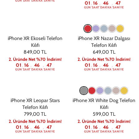
GÜN
SAAT
DAKIKA
SANIYE
01
16
46
47
:
:
:
GÜN
SAAT
DAKIKA
SANIYE
iPhone XR Ekoseli Telefon
iPhone XR Nazar Dalgası
Kılıfı
Telefon Kılıfı
849,00 TL
649,00 TL
2. Üründe Net %70 İndirim!
2. Üründe Net %70 İndirim!
01
16
46
47
01
16
46
47
:
:
:
:
:
:
GÜN
SAAT
DAKIKA
SANIYE
GÜN
SAAT
DAKIKA
SANIYE
iPhone XR Leopar Stars
iPhone XR White Dog Telefon
Telefon Kılıfı
Kılıfı
799,00 TL
599,00 TL
2. Üründe Net %70 İndirim!
2. Üründe Net %70 İndirim!
01
16
46
47
01
16
46
47
:
:
:
:
:
:
GÜN
SAAT
DAKIKA
SANIYE
GÜN
SAAT
DAKIKA
SANIYE