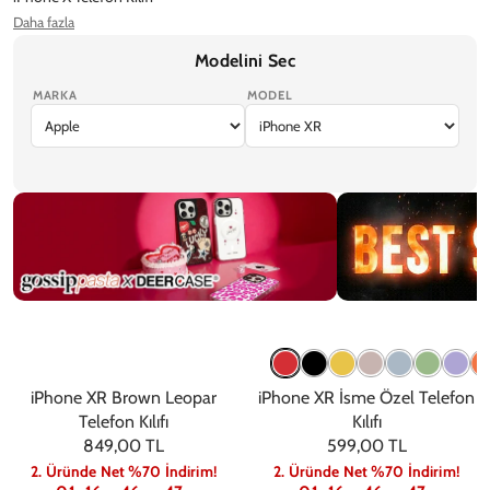
Daha fazla
iPhone XS Max Telefon Kılıfı
iPhone XS Telefon Kılıfı
Modelini Sec
Ekran Koruyucu
MARKA
MODEL
iPhone 17 Pro Max
iPhone 17 Pro
iPhone Air
iPhone 17
iPhone 17e
Gossip
Trendler
iPhone XR Brown Leopar
iPhone XR İsme Özel Telefon
Telefon Kılıfı
Kılıfı
849,00 TL
599,00 TL
2. Üründe Net %70 İndirim!
2. Üründe Net %70 İndirim!