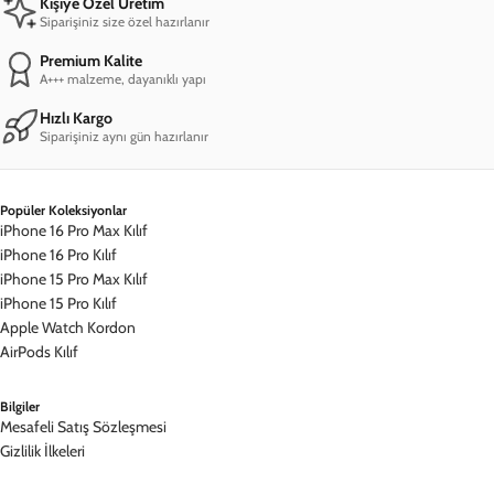
yelpazesi ile stilinize renk katacak materyaller sizi bekliyor.
Modunuza ve kombininize göre tercih edebileceğiniz Renkli
Koleksiyon'da keşfedecek çok şey var!
Esnek ve Kullanışlı
Sağlığa zararlı olmayan TPU esnek silikon malzemeden üretilen
Renkli Silikon kılıflar, hafifliği ile çok rahat bir kullanım sunuyor.
Kılıfın içerisindeki kadife iç dokusu sayesinde ise kolay takıp
çıkarılabilir ve telefonunuzu çizmeyen bir özelliğe sahiptir.
Üst Düzey Koruma
Silikon yapısı sayesinde telefonunuzu çarpma ve düşmelere karşı
iyi derecede koruyan ve darbeleri emen bir özelliğe sahiptir.
Kolaylıkla silinebilen dış yüzeyi sayesinde uzun ömürlü bir kılıf
alternatifi olan Renkli Silikon'un üzerinde yer alan tasarımlar HD
kalitede üretilir.