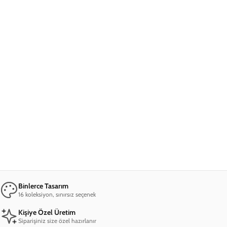
Ana Sayfa
Apple Telefon Kılıfı
iPhone XS Max Leopard Cherry Pattern Telefon Kılıfı
iPhone XS Max Leopard Cherry Pattern
Telefon Kılıfı
849,00 TL
2. Üründe Net %80 İndirim!
07
25
28
:
:
SAAT
DAKIKA
SANIYE
Marka
Model