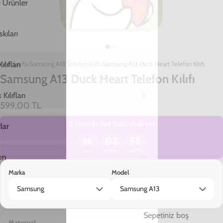
Ana Sayfa
Samsung A13 Telefon Kılıfı
Samsung A13 Duck Heart Telefon Kılıfı
Samsung A13 Duck Heart Telefon Kılıfı
599,00 TL
2. Üründe Net %80 İndirim!
16
02
54
:
:
SAAT
DAKIKA
SANIYE
Marka
Model
Materyal