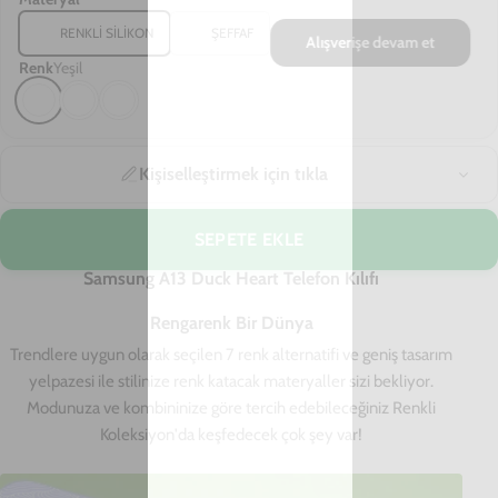
RENKLI SILIKON
ŞEFFAF
Renk
Yeşil
Kişiselleştirmek için tıkla
SEPETE EKLE