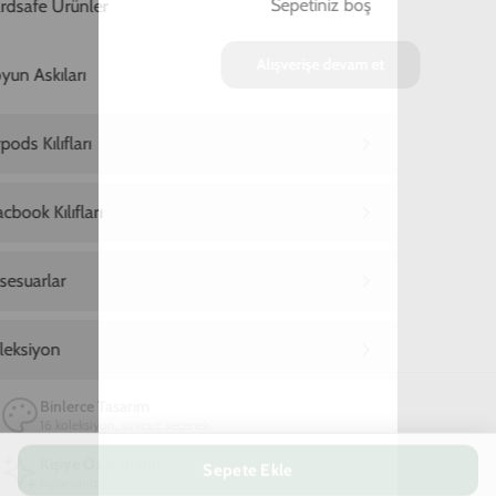
Ana Sayfa
Samsung A20 S Telefon Kılıfı
Samsung A20 S Girl Power Telefon Kılıfı
Samsung A20 S Girl Power Telefon Kılıfı
849,00 TL
2. Üründe Net %70 İndirim!
16
13
50
:
:
SAAT
DAKIKA
SANIYE
Marka
Model
Samsung
Samsung A20 S
Kişiselleştirmek için tıkla