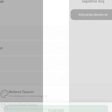
Ana Sayfa
Samsung A21 S Telefon Kılıfı
Samsung A21 S Van Gogh Portrait Telefon Kı
Samsung A21 S Van Gogh Portrait Telefon
Kılıfı
849,00 TL
2. Üründe %90 İndirim + Ücretsiz Kargo!
17
20
20
:
:
SAAT
DAKIKA
SANIYE
Marka
Model
Samsung
Samsung A21 S
TÜKENDİ