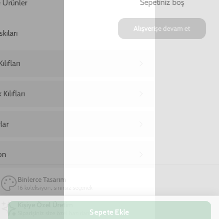
Ana Sayfa
Samsung A30 Telefon Kılıfı
Samsung A30 Evil Eyes Telefon Kılıfı
Samsung A30 Evil Eyes Telefon Kılıfı
599,00 TL
2. Üründe Net %80 İndirim!
19
03
02
:
:
SAAT
DAKIKA
SANIYE
Marka
Model
Sepete Ekle
Renk
Yeşil