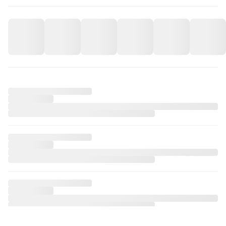
Samsung A33 Evil Eyes Telefon Kılıfı